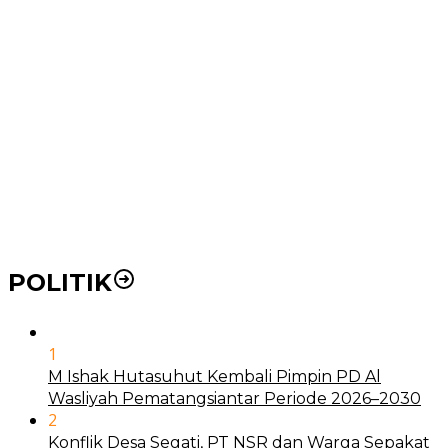
Ke RSUD Dr. Pirngadi
Pemko Medan Dorong Puskesmas di Kota Medan Jadi
BLUD
21 Penyakit yang Pengobatannya Tak Dicover BPJS
Kesehatan
Pakai KTP Warga Medan Bisa Berobat Gratis di
Seluruh Indonesia
POLITIK
1
M Ishak Hutasuhut Kembali Pimpin PD Al
Wasliyah Pematangsiantar Periode 2026–2030
2
Konflik Desa Segati, PT NSR dan Warga Sepakat