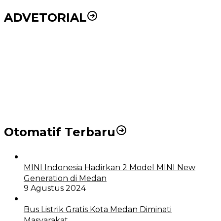
ADVETORIAL
Puluhan Wartawan Solid Dukung Markus Pasaribu
Jadi Calon Ketua PWPM 2026-2028
DPRD dan Pemko Medan Sepakati Ranperda LPj
APBD 2023, Cerminkan APBD Rakyat yang Sehat
Otomatif Terbaru
MINI Indonesia Hadirkan 2 Model MINI New
Generation di Medan
9 Agustus 2024
Bus Listrik Gratis Kota Medan Diminati
Masyarakat