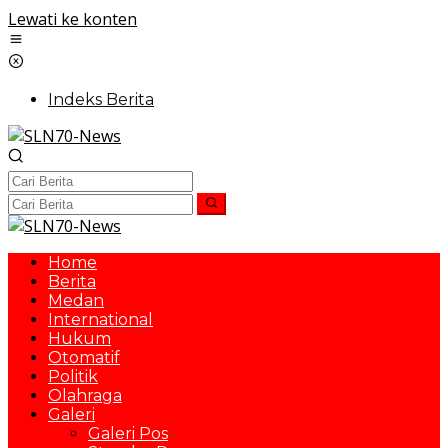
Lewati ke konten
Indeks Berita
Home
Berita
Medan
International
Hukum
Otomatif
Politik
Olahraga
Galeri
Galeri Pos