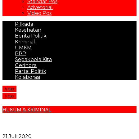
Standar Pos
Advetorial
Video Pos
Pilkada
Kesehatan
Berita Politik
Kriminal
UMKM
PPP
Sepakbola Kita
Gerindra
Partai Politik
Kolaborasi
tutup
tutup
HUKUM & KRIMINAL
Patuhi Lalulintas dan Lengkapi Surat Kendaraan
Anda, Razia Operasi Patuh Toba 2020 Mulai 23 Juli-25
Agustus
21 Juli 2020