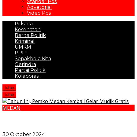
Standar Pos
Advetorial
Video Pos
Pilkada
Kesehatan
Berita Politik
Kriminal
UMKM
PPP
Sepakbola Kita
Gerindra
Partai Politik
Kolaborasi
tutup
tutup
MEDAN
Dishub Medan Berlakukan 2 Sistem Pembayaran
Parkir Tepi Jalan, Parkir Berlangganan dan
Konvensional
30 Oktober 2024