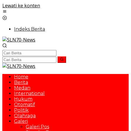
Lewati ke konten
Indeks Berita
Home
Berita
Medan
International
Hukum
Otomatif
Politik
Olahraga
Galeri
Galeri Pos