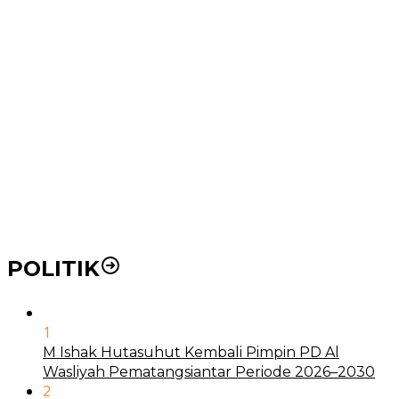
Wakil Wali Kota Medan Dorong Masyarakat Berobat
Ke RSUD Dr. Pirngadi
Pemko Medan Dorong Puskesmas di Kota Medan Jadi
BLUD
21 Penyakit yang Pengobatannya Tak Dicover BPJS
Kesehatan
Pakai KTP Warga Medan Bisa Berobat Gratis di
Seluruh Indonesia
POLITIK
1
M Ishak Hutasuhut Kembali Pimpin PD Al
Wasliyah Pematangsiantar Periode 2026–2030
2