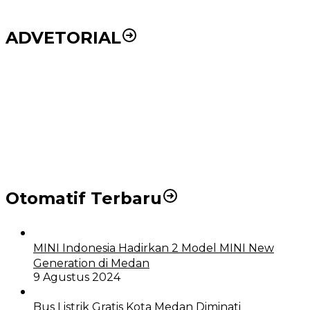
ADVETORIAL
Puluhan Wartawan Solid Dukung Markus Pasaribu
Jadi Calon Ketua PWPM 2026-2028
DPRD dan Pemko Medan Sepakati Ranperda LPj
APBD 2023, Cerminkan APBD Rakyat yang Sehat
Otomatif Terbaru
MINI Indonesia Hadirkan 2 Model MINI New
Generation di Medan
9 Agustus 2024
Bus Listrik Gratis Kota Medan Diminati