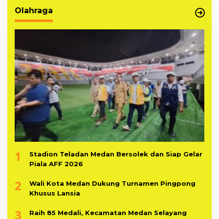
Olahraga
1
Stadion Teladan Medan Bersolek dan Siap Gelar
Piala AFF 2026
2
Wali Kota Medan Dukung Turnamen Pingpong
Khusus Lansia
3
Raih 85 Medali, Kecamatan Medan Selayang