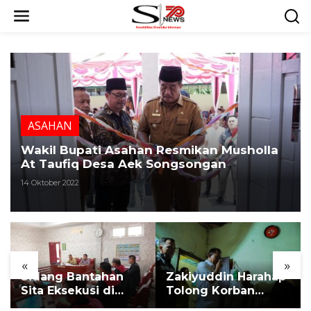
L
e
w
a
t
i
k
e
k
ASAHAN
o
n
Wakil Bupati Asahan Resmikan Musholla
t
At Taufiq Desa Aek Songsongan
e
14 Oktober 2022
n
«
»
Sidang Bantahan
Zakiyuddin Harahap
Sita Eksekusi di
Tolong Korban
Desa Karang
Kekerasan dan