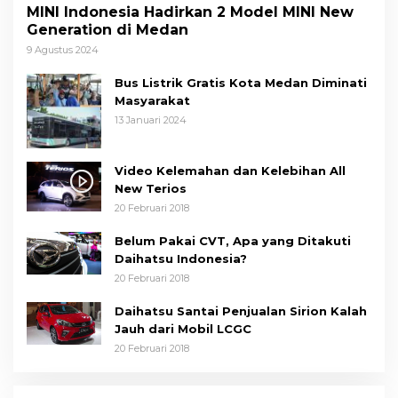
MINI Indonesia Hadirkan 2 Model MINI New
Generation di Medan
9 Agustus 2024
Bus Listrik Gratis Kota Medan Diminati
Masyarakat
13 Januari 2024
Video Kelemahan dan Kelebihan All
New Terios
20 Februari 2018
Belum Pakai CVT, Apa yang Ditakuti
Daihatsu Indonesia?
20 Februari 2018
Daihatsu Santai Penjualan Sirion Kalah
Jauh dari Mobil LCGC
20 Februari 2018
Wakil Wali Kota Medan Dorong
Masyarakat Berobat Ke RSUD Dr. Pirngadi