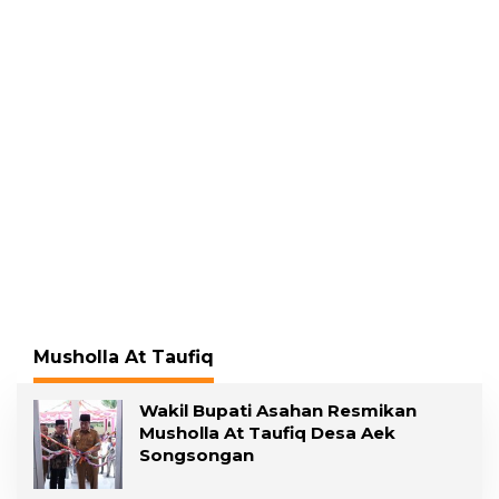
Gading, Pelawan
Pelecehan Seksual
Hadirkan Saksi Ahli
Musholla At Taufiq
Wakil Bupati Asahan Resmikan
Musholla At Taufiq Desa Aek
Songsongan