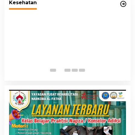
Kesehatan
P
K