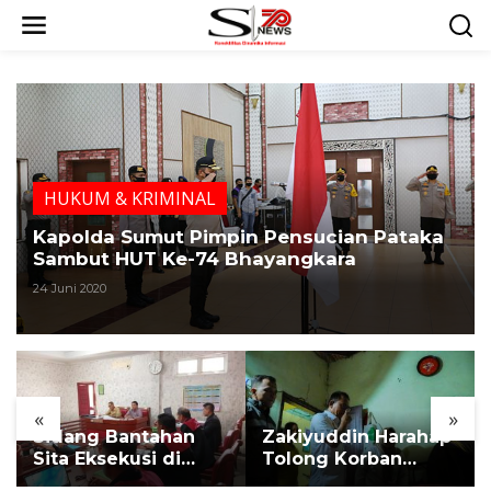
L
e
w
a
t
i
k
e
k
HUKUM & KRIMINAL
o
n
Kapolda Sumut Pimpin Pensucian Pataka
t
Sambut HUT Ke-74 Bhayangkara
e
24 Juni 2020
n
«
»
Sidang Bantahan
Zakiyuddin Harahap
Sita Eksekusi di
Tolong Korban
Desa Karang
Kekerasan dan