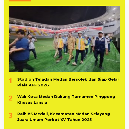
1
Stadion Teladan Medan Bersolek dan Siap Gelar
Piala AFF 2026
2
Wali Kota Medan Dukung Turnamen Pingpong
Khusus Lansia
3
Raih 85 Medali, Kecamatan Medan Selayang
Juara Umum Porkot XV Tahun 2025