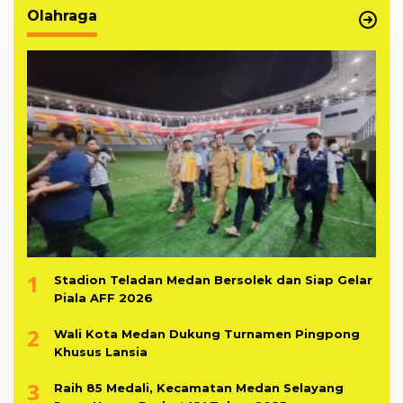
Olahraga
1
Stadion Teladan Medan Bersolek dan Siap Gelar
Piala AFF 2026
2
Wali Kota Medan Dukung Turnamen Pingpong
Khusus Lansia
3
Raih 85 Medali, Kecamatan Medan Selayang