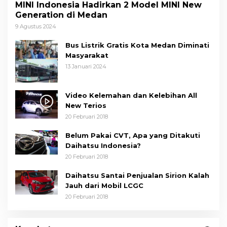
MINI Indonesia Hadirkan 2 Model MINI New
Generation di Medan
9 Agustus 2024
Bus Listrik Gratis Kota Medan Diminati
Masyarakat
13 Januari 2024
Video Kelemahan dan Kelebihan All
New Terios
20 Februari 2018
Belum Pakai CVT, Apa yang Ditakuti
Daihatsu Indonesia?
20 Februari 2018
Daihatsu Santai Penjualan Sirion Kalah
Jauh dari Mobil LCGC
20 Februari 2018
Wakil Wali Kota Medan Dorong
Masyarakat Berobat Ke RSUD Dr. Pirngadi