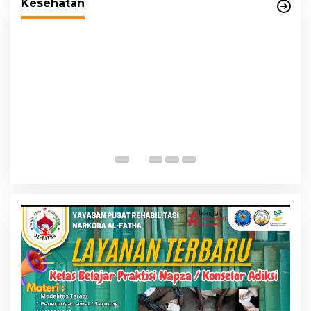
Kesehatan
P
K