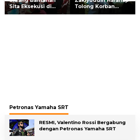
Sidang Bantahan
Zakiyuddin Harahap
Sita Eksekusi di
Tolong Korban
Desa Karang
Kekerasan dan
Gading, Pelawan
Pelecehan Seksual
Hadirkan Saksi Ahli
Petronas Yamaha SRT
RESMI, Valentino Rossi Bergabung
dengan Petronas Yamaha SRT