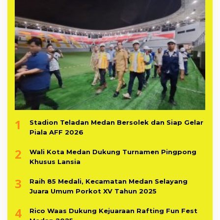
1
Stadion Teladan Medan Bersolek dan Siap Gelar
Piala AFF 2026
2
Wali Kota Medan Dukung Turnamen Pingpong
Khusus Lansia
3
Raih 85 Medali, Kecamatan Medan Selayang
Juara Umum Porkot XV Tahun 2025
4
Rico Waas Dukung Kejuaraan Rafting Fun Fest