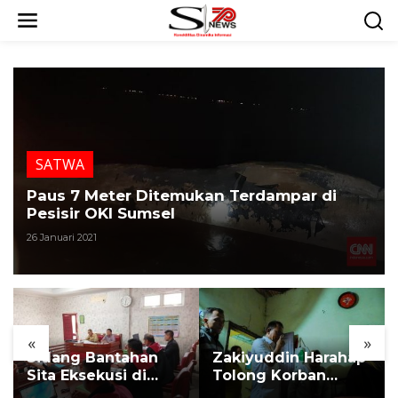
L
e
w
a
t
i
k
e
k
SATWA
o
n
Paus 7 Meter Ditemukan Terdampar di
t
Pesisir OKI Sumsel
e
n
26 Januari 2021
«
»
Sidang Bantahan
Zakiyuddin Harahap
Sita Eksekusi di
Tolong Korban
Desa Karang
Kekerasan dan