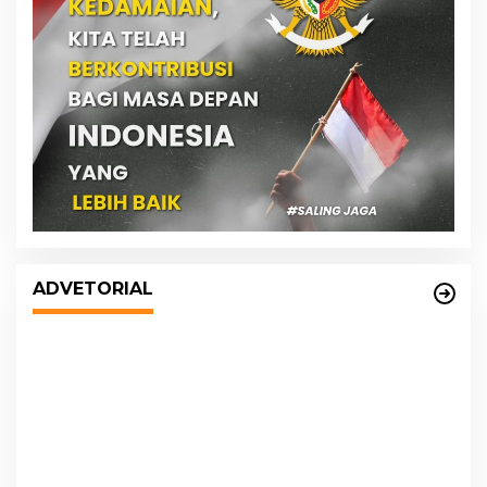
DPRD dan Pemko Medan Sepakati
Ranperda LPj APBD 2023, Cerminkan
ADVETORIAL
APBD Rakyat yang Sehat
s