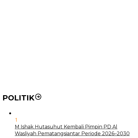
Wakil Wali Kota Medan Dorong Masyarakat Berobat
Ke RSUD Dr. Pirngadi
Pemko Medan Dorong Puskesmas di Kota Medan Jadi
BLUD
21 Penyakit yang Pengobatannya Tak Dicover BPJS
Kesehatan
Pakai KTP Warga Medan Bisa Berobat Gratis di
Seluruh Indonesia
POLITIK
1
M Ishak Hutasuhut Kembali Pimpin PD Al
Wasliyah Pematangsiantar Periode 2026–2030