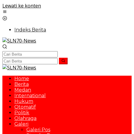
Lewati ke konten
Indeks Berita
Home
Berita
Medan
International
Hukum
Otomatif
Politik
Olahraga
Galeri
Galeri Pos