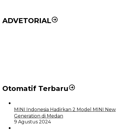
ADVETORIAL
Puluhan Wartawan Solid Dukung Markus Pasaribu
Jadi Calon Ketua PWPM 2026-2028
DPRD dan Pemko Medan Sepakati Ranperda LPj
APBD 2023, Cerminkan APBD Rakyat yang Sehat
Otomatif Terbaru
MINI Indonesia Hadirkan 2 Model MINI New
Generation di Medan
9 Agustus 2024