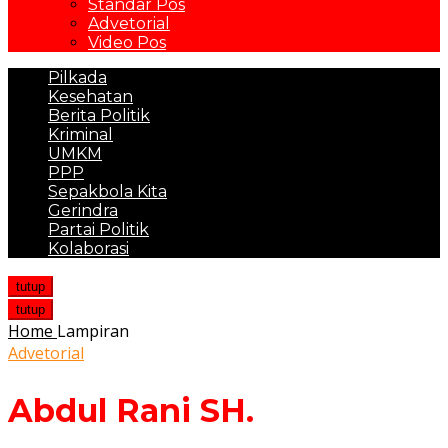
Standar Pos
Advetorial
Video Pos
Pilkada
Kesehatan
Berita Politik
Kriminal
UMKM
PPP
Sepakbola Kita
Gerindra
Partai Politik
Kolaborasi
tutup
tutup
Home
Lampiran
Advetorial
Abdul Rani SH.