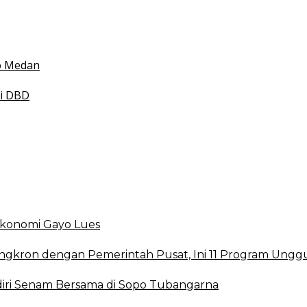
esehatan
 Indonesia
mko Medan
smi DBD
 Ekonomi Gayo Lues
ingkron dengan Pemerintah Pusat, Ini 11 Program Ungg
ri Senam Bersama di Sopo Tubangarna