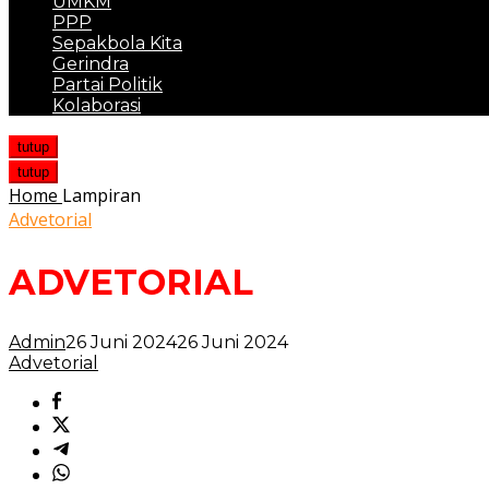
UMKM
PPP
Sepakbola Kita
Gerindra
Partai Politik
Kolaborasi
tutup
tutup
Home
Lampiran
Advetorial
ADVETORIAL
Admin
26 Juni 2024
26 Juni 2024
Advetorial