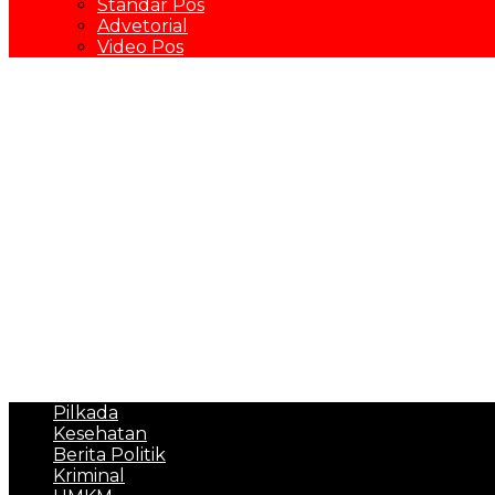
Standar Pos
Advetorial
Video Pos
Pilkada
Kesehatan
Berita Politik
Kriminal