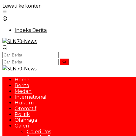
Lewati ke konten
Indeks Berita
Home
Berita
Medan
International
Hukum
Otomatif
Politik
Olahraga
Galeri
Galeri Pos