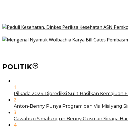
21 Penyakit yang Pengobatannya Tak Dicover BPJS K
Pakai KTP Warga Medan Bisa Berobat Gratis di Seluruh
Peduli Kesehatan, Dinkes Periksa Kesehatan ASN Pe
Mengenal Nyamuk Wolbachia Karya Bill Gates Pemba
POLITIK
1
Pilkada 2024 Diprediksi Sulit Hasilkan Kemajuan
2
Anton-Benny Punya Program dan Visi Misi yang S
3
Cawabup Simalungun Benny Gusman Sinaga Hadi
4