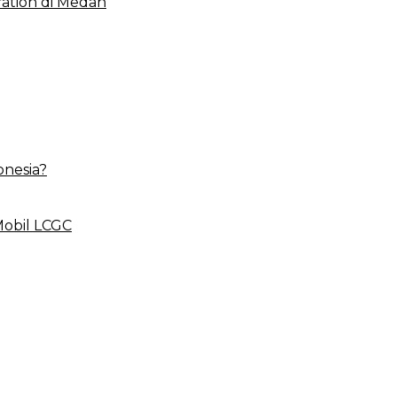
ation di Medan
onesia?
Mobil LCGC
 BLUD