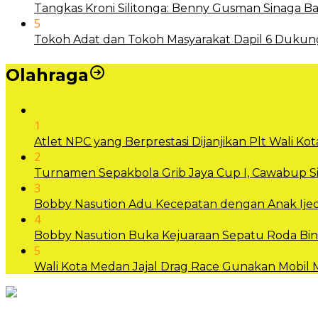
Tangkas Kroni Silitonga: Benny Gusman Sinaga
5
Tokoh Adat dan Tokoh Masyarakat Dapil 6 Dukun
Olahraga
1
Atlet NPC yang Berprestasi Dijanjikan Plt Wali 
2
Turnamen Sepakbola Grib Jaya Cup I, Cawabup
3
Bobby Nasution Adu Kecepatan dengan Anak Ijec
4
Bobby Nasution Buka Kejuaraan Sepatu Roda B
5
Wali Kota Medan Jajal Drag Race Gunakan Mobil