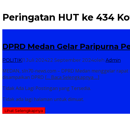
Dugaan Penistaan Agama, Seorang Selebgram Akan D
Peringatan HUT ke 434 K
DPRD Medan Gelar Paripurna P
POLITIK
|
1 Juli 2024
22 September 2024
oleh
Admin
MEDAN, sln70-news.com – DPRD Medan menggelar rapat P
disampaikan DPRD
[… Baca Selengkapnya …]
Tidak Ada Lagi Postingan yang Tersedia.
Tidak ada lagi halaman untuk dimuat.
Lihat Selengkapnya