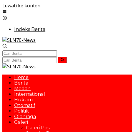
Lewati ke konten
Indeks Berita
Home
Berita
Medan
International
Hukum
Otomatif
Politik
Olahraga
Galeri
Galeri Pos