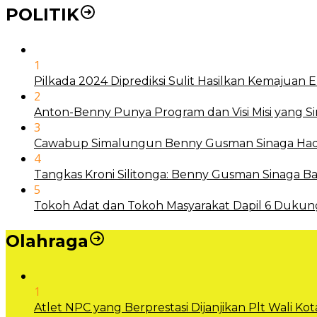
POLITIK
1
Pilkada 2024 Diprediksi Sulit Hasilkan Kemajuan
2
Anton-Benny Punya Program dan Visi Misi yang S
3
Cawabup Simalungun Benny Gusman Sinaga Hadi
4
Tangkas Kroni Silitonga: Benny Gusman Sinaga
5
Tokoh Adat dan Tokoh Masyarakat Dapil 6 Dukun
Olahraga
1
Atlet NPC yang Berprestasi Dijanjikan Plt Wali 