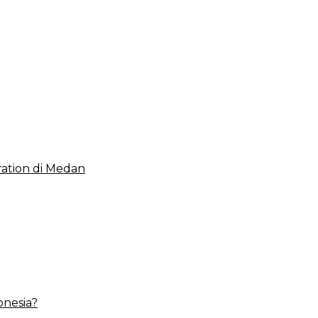
 2023, Cerminkan APBD Rakyat yang Sehat
ation di Medan
onesia?