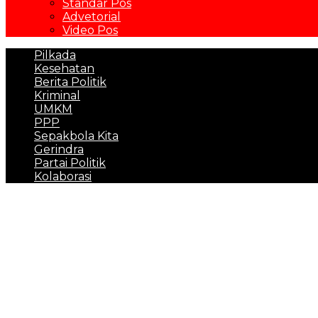
Standar Pos
Advetorial
Video Pos
Pilkada
Kesehatan
Berita Politik
Kriminal
UMKM
PPP
Sepakbola Kita
Gerindra
Partai Politik
Kolaborasi