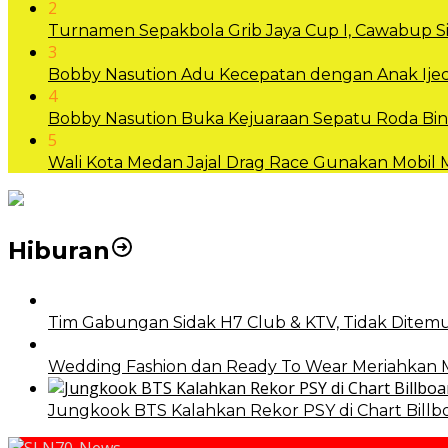
2
Turnamen Sepakbola Grib Jaya Cup I, Cawabup
3
Bobby Nasution Adu Kecepatan dengan Anak Ijec
4
Bobby Nasution Buka Kejuaraan Sepatu Roda B
5
Wali Kota Medan Jajal Drag Race Gunakan Mobil
Hiburan
Tim Gabungan Sidak H7 Club & KTV, Tidak Ditemu
Wedding Fashion dan Ready To Wear Meriahkan
Jungkook BTS Kalahkan Rekor PSY di Chart Billb