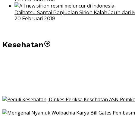
Daihatsu Santai Penjualan Sirion Kalah Jauh dari 
20 Februari 2018
Kesehatan
Pemko Medan Dorong Puskesmas di Kota Medan Jadi
21 Penyakit yang Pengobatannya Tak Dicover BPJS K
Pakai KTP Warga Medan Bisa Berobat Gratis di Seluruh
Peduli Kesehatan, Dinkes Periksa Kesehatan ASN Pe
Mengenal Nyamuk Wolbachia Karya Bill Gates Pemba