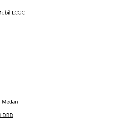
Mobil LCGC
 BLUD
esehatan
 Indonesia
mko Medan
smi DBD