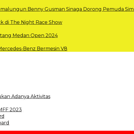
 Simalungun Benny Gusman Sinaga Dorong Pemuda Sima
k di The Night Race Show
intang Medan Open 2024
 Mercedes-Benz Bermesin V8
kan Adanya Aktivitas
 MFF 2023
oard