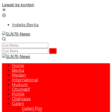
Lewati ke konten
Indeks Berita
Home
Berita
Medan
International
Hukum
Otomatif
Politik
Olahraga
Galeri
Galeri Pos