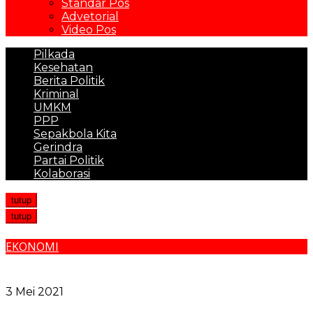
Standar Pos
Advetorial
Video Pos
Pilkada
Kesehatan
Berita Politik
Kriminal
UMKM
PPP
Sepakbola Kita
Gerindra
Partai Politik
Kolaborasi
tutup
tutup
EKONOMI
Walikota Medan Bersama Mendag dan Gubsu Tinjau
Pasar Tradisional Belawan
3 Mei 2021