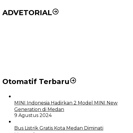
ADVETORIAL
Puluhan Wartawan Solid Dukung Markus Pasaribu
Jadi Calon Ketua PWPM 2026-2028
DPRD dan Pemko Medan Sepakati Ranperda LPj
APBD 2023, Cerminkan APBD Rakyat yang Sehat
Otomatif Terbaru
MINI Indonesia Hadirkan 2 Model MINI New
Generation di Medan
9 Agustus 2024
Bus Listrik Gratis Kota Medan Diminati