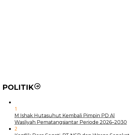
Ke RSUD Dr. Pirngadi
Pemko Medan Dorong Puskesmas di Kota Medan Jadi
BLUD
21 Penyakit yang Pengobatannya Tak Dicover BPJS
Kesehatan
Pakai KTP Warga Medan Bisa Berobat Gratis di
Seluruh Indonesia
POLITIK
1
M Ishak Hutasuhut Kembali Pimpin PD Al
Wasliyah Pematangsiantar Periode 2026–2030
2