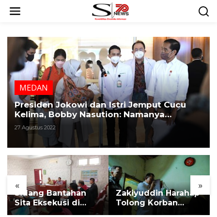
L
e
w
a
t
i
k
e
k
MEDAN
o
n
Presiden Jokowi dan Istri Jemput Cucu
t
Kelima, Bobby Nasution: Namanya
e
Panembahan Al Saud Nasution
27 Agustus 2022
n
«
»
Sidang Bantahan
Zakiyuddin Harahap
Sita Eksekusi di
Tolong Korban
Desa Karang
Kekerasan dan