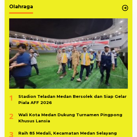
Olahraga
1
Stadion Teladan Medan Bersolek dan Siap Gelar
Piala AFF 2026
2
Wali Kota Medan Dukung Turnamen Pingpong
Khusus Lansia
3
Raih 85 Medali, Kecamatan Medan Selayang