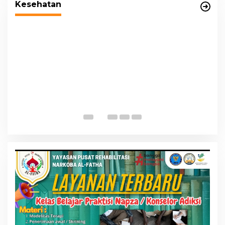
Kesehatan
P
K