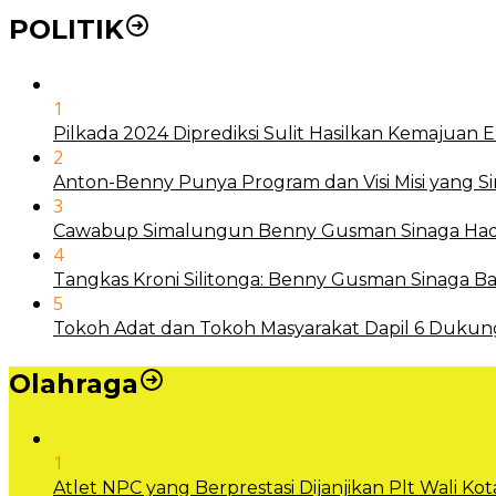
POLITIK
1
Pilkada 2024 Diprediksi Sulit Hasilkan Kemajuan
2
Anton-Benny Punya Program dan Visi Misi yang S
3
Cawabup Simalungun Benny Gusman Sinaga Hadi
4
Tangkas Kroni Silitonga: Benny Gusman Sinaga
5
Tokoh Adat dan Tokoh Masyarakat Dapil 6 Dukun
Olahraga
1
Atlet NPC yang Berprestasi Dijanjikan Plt Wali 