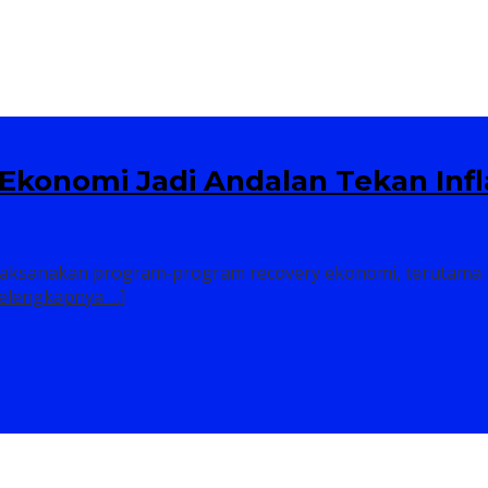
ipanggil Polda Sumut
Ekonomi Jadi Andalan Tekan Infl
laksanakan program-program recovery ekonomi, terutama b
Selengkapnya …]