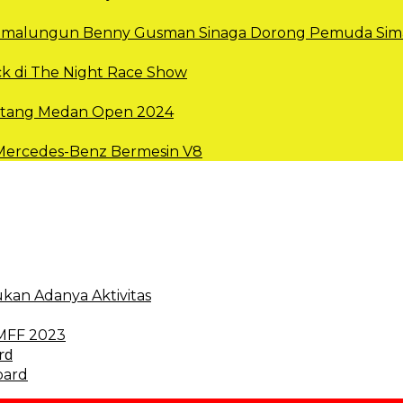
 Simalungun Benny Gusman Sinaga Dorong Pemuda Sima
k di The Night Race Show
intang Medan Open 2024
 Mercedes-Benz Bermesin V8
kan Adanya Aktivitas
 MFF 2023
oard