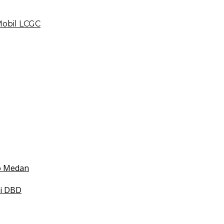
Mobil LCGC
 BLUD
esehatan
 Indonesia
mko Medan
smi DBD