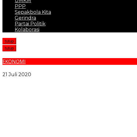
UMKM
PPP
Sepakbola Kita
Gerindra
Partai Politik
Kolaborasi
tutup
tutup
EKONOMI
Optimalisasi Program Recovery Ekonomi Jadi Andalan T
21 Juli 2020
Lansia di Medan Tewas Usai Dibunuh Penghuni Kosnya
Kejar-kejaran Polisi Vs Pengedar Bawa 40 Kg Sabu di 
Ormas Milik Hercules Diserbu OTK saat Gelar Pelantik
Polres Pidie Ringkus Pelaku Curanmor di RSU Citra Hus