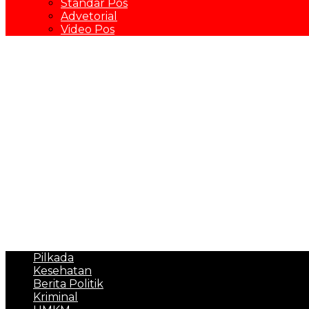
Standar Pos
Advetorial
Video Pos
Pilkada
Kesehatan
Berita Politik
Kriminal