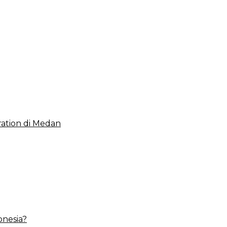
 2023, Cerminkan APBD Rakyat yang Sehat
ation di Medan
onesia?