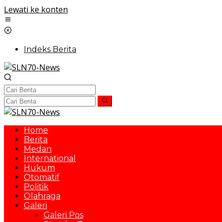
Lewati ke konten
Indeks Berita
Home
Berita
Medan
International
Hukum
Otomatif
Politik
Olahraga
Galeri
Galeri Pos