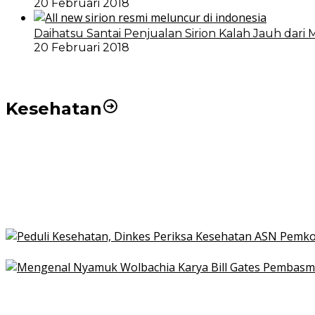
20 Februari 2018
Daihatsu Santai Penjualan Sirion Kalah Jauh dari 
20 Februari 2018
Kesehatan
Pemko Medan Dorong Puskesmas di Kota Medan Jadi
21 Penyakit yang Pengobatannya Tak Dicover BPJS K
Pakai KTP Warga Medan Bisa Berobat Gratis di Seluruh
Peduli Kesehatan, Dinkes Periksa Kesehatan ASN Pe
Mengenal Nyamuk Wolbachia Karya Bill Gates Pemba