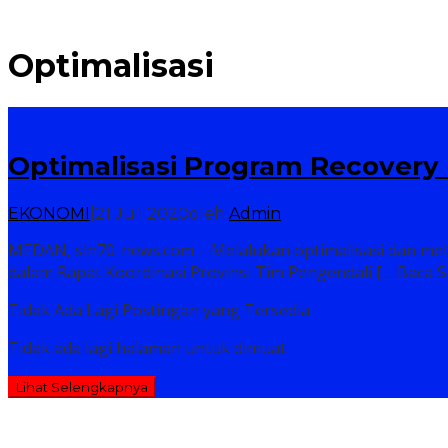
Dugaan Penistaan Agama, Seorang Selebgram Akan D
Optimalisasi
Optimalisasi Program Recovery 
EKONOMI
|
21 Juli 2020
oleh
Admin
MEDAN, sln70-news.com – Melalukan optimalisasi dan me
dalam Rapat Koordinasi Provinsi Tim Pengendali
[… Baca 
Tidak Ada Lagi Postingan yang Tersedia.
Tidak ada lagi halaman untuk dimuat.
Lihat Selengkapnya