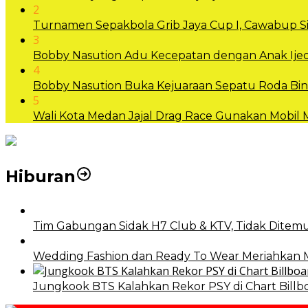
2
Turnamen Sepakbola Grib Jaya Cup I, Cawabup
3
Bobby Nasution Adu Kecepatan dengan Anak Ijec
4
Bobby Nasution Buka Kejuaraan Sepatu Roda B
5
Wali Kota Medan Jajal Drag Race Gunakan Mobil
Hiburan
Tim Gabungan Sidak H7 Club & KTV, Tidak Ditemu
Wedding Fashion dan Ready To Wear Meriahkan
Jungkook BTS Kalahkan Rekor PSY di Chart Billb