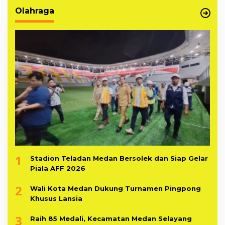
Olahraga
1
Stadion Teladan Medan Bersolek dan Siap Gelar
Piala AFF 2026
2
Wali Kota Medan Dukung Turnamen Pingpong
Khusus Lansia
3
Raih 85 Medali, Kecamatan Medan Selayang