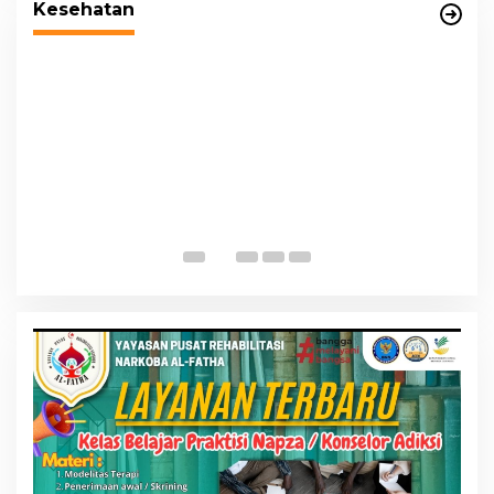
Kesehatan
P
K