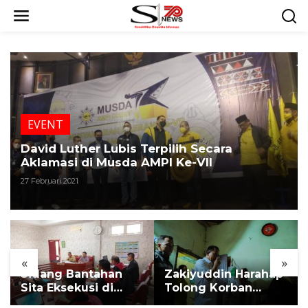
L
e
w
a
t
i
k
e
k
EVENT
o
n
David Luther Lubis Terpilih Secara
t
Aklamasi di Musda AMPI Ke-VII
e
27 Februari 2021
n
«
»
Sidang Bantahan
Zakiyuddin Harahap
Sita Eksekusi di
Tolong Korban
Desa Karang
Kekerasan dan