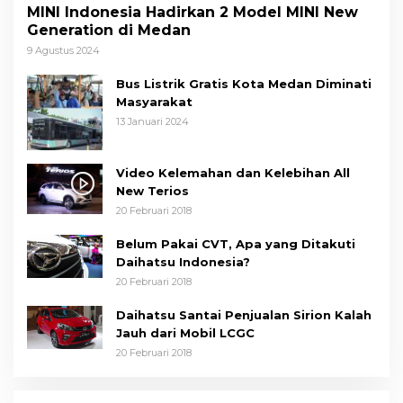
MINI Indonesia Hadirkan 2 Model MINI New
Generation di Medan
9 Agustus 2024
Bus Listrik Gratis Kota Medan Diminati
Masyarakat
13 Januari 2024
Video Kelemahan dan Kelebihan All
New Terios
20 Februari 2018
Belum Pakai CVT, Apa yang Ditakuti
Daihatsu Indonesia?
20 Februari 2018
Daihatsu Santai Penjualan Sirion Kalah
Jauh dari Mobil LCGC
20 Februari 2018
Wakil Wali Kota Medan Dorong
Masyarakat Berobat Ke RSUD Dr. Pirngadi