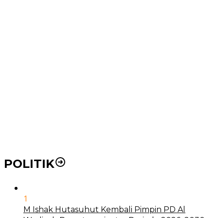
CT Scan Baru
Wakil Wali Kota Medan Dorong Masyarakat Berobat
Ke RSUD Dr. Pirngadi
Pemko Medan Dorong Puskesmas di Kota Medan Jadi
BLUD
21 Penyakit yang Pengobatannya Tak Dicover BPJS
Kesehatan
Pakai KTP Warga Medan Bisa Berobat Gratis di
Seluruh Indonesia
POLITIK
1
M Ishak Hutasuhut Kembali Pimpin PD Al