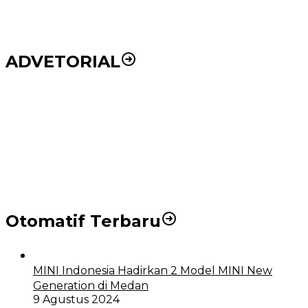
ADVETORIAL
Puluhan Wartawan Solid Dukung Markus Pasaribu
Jadi Calon Ketua PWPM 2026-2028
DPRD dan Pemko Medan Sepakati Ranperda LPj
APBD 2023, Cerminkan APBD Rakyat yang Sehat
Otomatif Terbaru
MINI Indonesia Hadirkan 2 Model MINI New
Generation di Medan
9 Agustus 2024