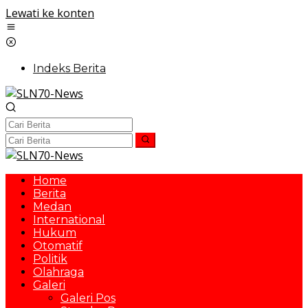
Lewati ke konten
Indeks Berita
Home
Berita
Medan
International
Hukum
Otomatif
Politik
Olahraga
Galeri
Galeri Pos