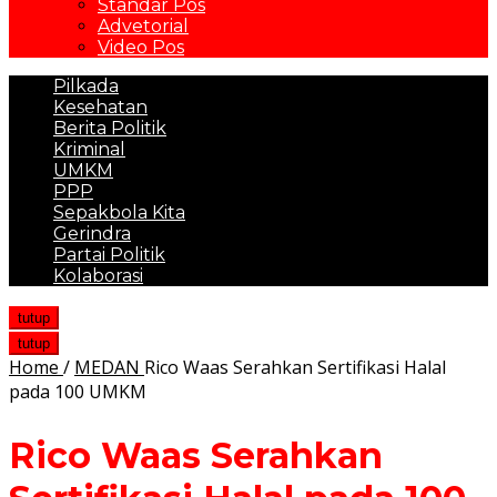
Standar Pos
Advetorial
Video Pos
Pilkada
Kesehatan
Berita Politik
Kriminal
UMKM
PPP
Sepakbola Kita
Gerindra
Partai Politik
Kolaborasi
tutup
tutup
Home
/
MEDAN
Rico Waas Serahkan Sertifikasi Halal
pada 100 UMKM
Rico Waas Serahkan