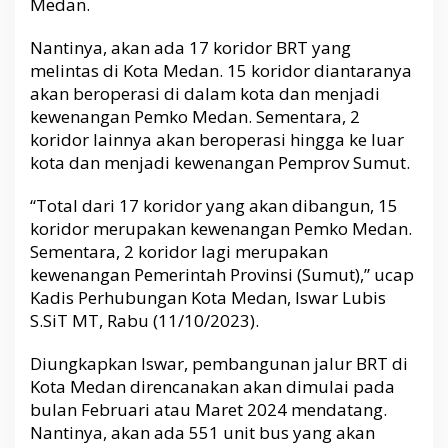
Medan.
f
t
a
Nantinya, akan ada 17 koridor BRT yang
r
melintas di Kota Medan. 15 koridor diantaranya
1
akan beroperasi di dalam kota dan menjadi
7
kewenangan Pemko Medan. Sementara, 2
K
koridor lainnya akan beroperasi hingga ke luar
o
kota dan menjadi kewenangan Pemprov Sumut.
r
i
“Total dari 17 koridor yang akan dibangun, 15
d
o
koridor merupakan kewenangan Pemko Medan.
r
Sementara, 2 koridor lagi merupakan
n
kewenangan Pemerintah Provinsi (Sumut),” ucap
y
Kadis Perhubungan Kota Medan, Iswar Lubis
a
S.SiT MT, Rabu (11/10/2023).
Diungkapkan Iswar, pembangunan jalur BRT di
Kota Medan direncanakan akan dimulai pada
bulan Februari atau Maret 2024 mendatang.
Nantinya, akan ada 551 unit bus yang akan