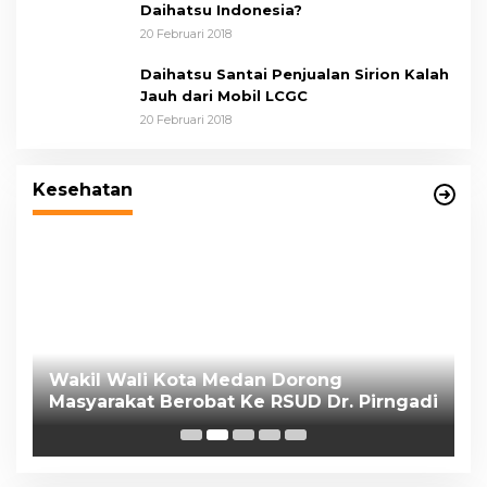
Daihatsu Indonesia?
20 Februari 2018
Daihatsu Santai Penjualan Sirion Kalah
Jauh dari Mobil LCGC
20 Februari 2018
Kesehatan
Wakil Wali Kota Medan Dorong
P
Masyarakat Berobat Ke RSUD Dr. Pirngadi
K