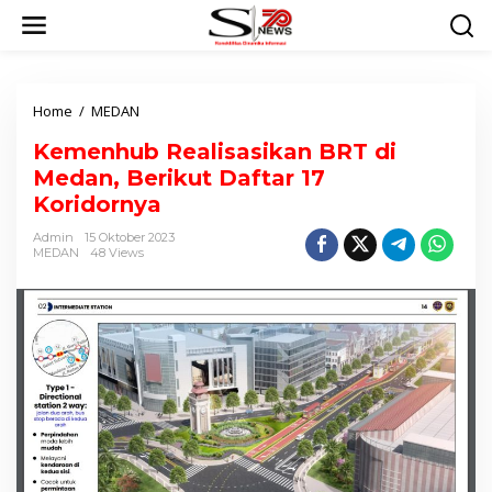
L
e
w
a
t
Home
/
MEDAN
K
i
e
k
Kemenhub Realisasikan BRT di
m
e
Medan, Berikut Daftar 17
e
k
n
Koridornya
o
h
n
Admin
15 Oktober 2023
u
t
MEDAN
48 Views
b
e
R
n
e
a
l
i
s
a
s
i
k