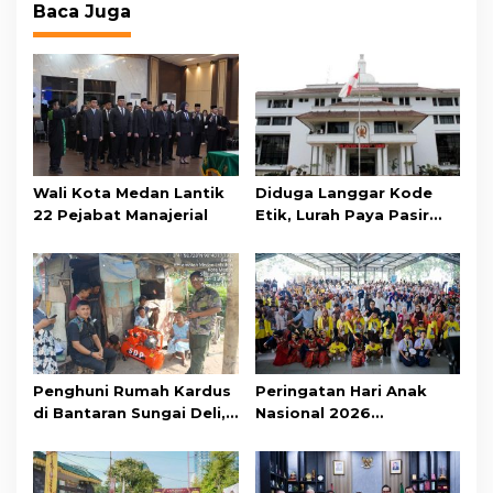
Baca Juga
a
s
i
p
o
s
Wali Kota Medan Lantik
Diduga Langgar Kode
22 Pejabat Manajerial
Etik, Lurah Paya Pasir
Diperiksa Inspektorat
Penghuni Rumah Kardus
Peringatan Hari Anak
di Bantaran Sungai Deli,
Nasional 2026
Ternyata Miliki Rumah di
Berlangsung Ceria
Medan Marelan