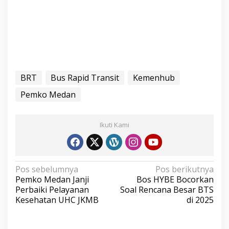
BRT
Bus Rapid Transit
Kemenhub
Pemko Medan
Ikuti Kami
N
Pos sebelumnya
Pos berikutnya
Pemko Medan Janji
Bos HYBE Bocorkan
a
Perbaiki Pelayanan
Soal Rencana Besar BTS
v
Kesehatan UHC JKMB
di 2025
i
g