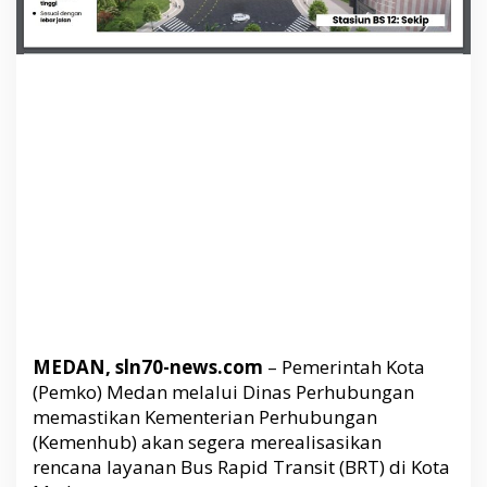
a
n
B
R
T
d
i
M
e
d
a
n
,
B
e
r
i
MEDAN, sln70-news.com
– Pemerintah Kota
k
(Pemko) Medan melalui Dinas Perhubungan
u
memastikan Kementerian Perhubungan
t
(Kemenhub) akan segera merealisasikan
D
rencana layanan Bus Rapid Transit (BRT) di Kota
a