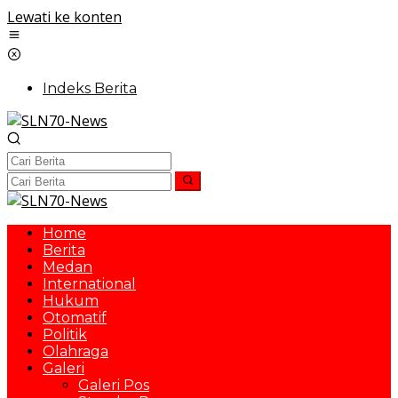
Lewati ke konten
Indeks Berita
Home
Berita
Medan
International
Hukum
Otomatif
Politik
Olahraga
Galeri
Galeri Pos