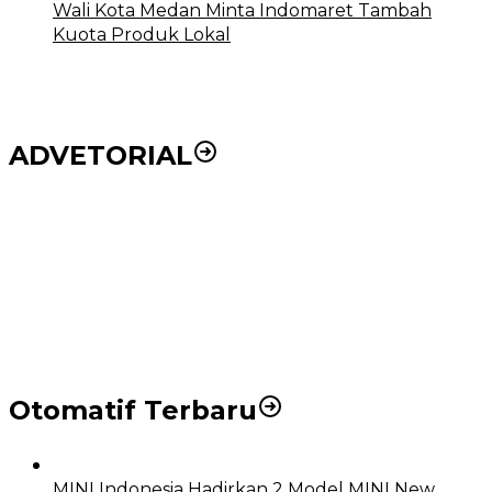
Wali Kota Medan Minta Indomaret Tambah
Kuota Produk Lokal
ADVETORIAL
Puluhan Wartawan Solid Dukung Markus Pasaribu
Jadi Calon Ketua PWPM 2026-2028
DPRD dan Pemko Medan Sepakati Ranperda LPj
APBD 2023, Cerminkan APBD Rakyat yang Sehat
Otomatif Terbaru
MINI Indonesia Hadirkan 2 Model MINI New