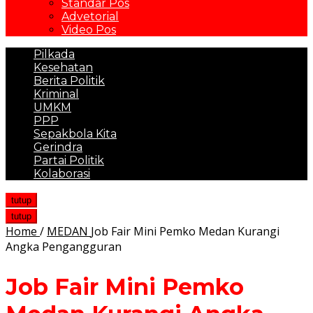
Standar Pos
Advetorial
Video Pos
Pilkada
Kesehatan
Berita Politik
Kriminal
UMKM
PPP
Sepakbola Kita
Gerindra
Partai Politik
Kolaborasi
tutup
tutup
Home
/
MEDAN
Job Fair Mini Pemko Medan Kurangi
Angka Pengangguran
Job Fair Mini Pemko