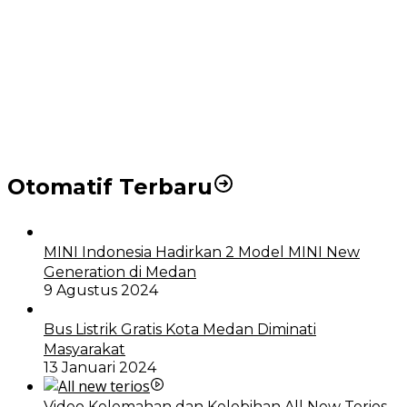
Puluhan Wartawan Solid Dukung Markus Pasaribu
Jadi Calon Ketua PWPM 2026-2028
DPRD dan Pemko Medan Sepakati Ranperda LPj
APBD 2023, Cerminkan APBD Rakyat yang Sehat
Otomatif Terbaru
MINI Indonesia Hadirkan 2 Model MINI New
Generation di Medan
9 Agustus 2024
Bus Listrik Gratis Kota Medan Diminati
Masyarakat
13 Januari 2024
Video Kelemahan dan Kelebihan All New Terios