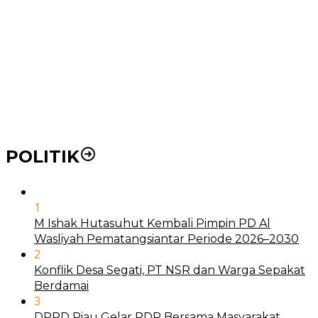
BLUD
21 Penyakit yang Pengobatannya Tak Dicover BPJS
Kesehatan
Pakai KTP Warga Medan Bisa Berobat Gratis di
Seluruh Indonesia
POLITIK
1
M Ishak Hutasuhut Kembali Pimpin PD Al
Wasliyah Pematangsiantar Periode 2026–2030
2
Konflik Desa Segati, PT NSR dan Warga Sepakat
Berdamai
3
DPRD Riau Gelar RDP Bersama Masyarakat