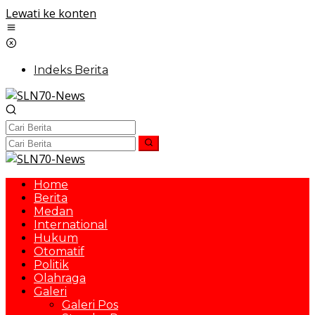
Lewati ke konten
Indeks Berita
Home
Berita
Medan
International
Hukum
Otomatif
Politik
Olahraga
Galeri
Galeri Pos