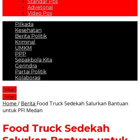
Standar Pos
Advetorial
Video Pos
Pilkada
Kesehatan
Berita Politik
Kriminal
UMKM
PPP
Sepakbola Kita
Gerindra
Partai Politik
Kolaborasi
tutup
tutup
Home
/
Berita
Food Truck Sedekah Salurkan Bantuan
untuk PFI Medan
Food Truck Sedekah