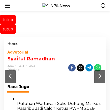
L
e
w
a
tutup
t
i
tutup
k
e
k
Home
L
o
a
n
Advetorial
m
t
p
Syaiful Ramadhan
e
i
n
Admin
26 Juni 2024
r
Advetorial
a
n
Baca Juga
Puluhan Wartawan Solid Dukung Markus
Pasaribu Jadi Calon Ketua PWPM 2026-