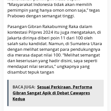
r
“Masyarakat Indonesia tidak akan memilih
a
pemimpin yang hanya omon omon saja,” tegas
b
Prabowo dengan semangat tinggi.
o
w
Pasangan Gibran Rakabuming Raka dalam
o
M
kontestasi Pilpres 2024 itu juga mengatakan, di
e
Jakarta dirinya diberi poin 11 dari 100 oleh
r
salah satu kandidat. Namun, di Sumatera Utara
a
dengan melihat semangat para pendukungnya
s
dia merasa dapat nilai 100. “Melihat semangat
a
dan keseriusan yang hadir disini, saya seperti
D
mendapat nilai seratus,” ungkapnya yang
i
b
disambut tepuk tangan
e
r
i
BACA JUGA:
Sesuai Perkiraan, Performa
N
Gibran Sangat Apik di Debat Cawapres
i
Kedua
l
a
i