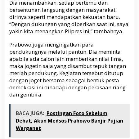
Dia menambahkan, setiap bertemu dan
1
bersentuhan langsung dengan masyarakat,
0
dirinya seperti mendapatkan kekuatan baru.
0
“Dengan dukungan yang diberikan saat ini, saya
B
u
yakin kita menangkan Pilpres ini,” tambahnya.
k
a
Prabowo juga mengingatkan para
n
pendukungnya melalui pantun. Dia meminta
1
apabila ada calon lain memberikan nilai lima,
1
maka jogetin saja yang disambut tepuk tangan
meriah pendukung. Kegiatan tersebut ditutup
dengan joget bersama sebagai bentuk pesta
demokrasi ini dihadapi dengan perasaan riang
dan gembira.
BACA JUGA:
Postingan Foto Sebelum
Debat, Akun Medsos Prabowo Banjir Pujian
Warganet