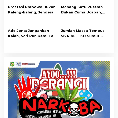
Prestasi Prabowo Bukan
Menang Satu Putaran
Kaleng-kaleng, Jenderal
Bukan Cuma Ucapan,
Perang Amerika pun
TKD Sumut: Ada
Memuji
Hitungan Rasional
Ade Jona: Jangankan
Jumlah Massa Tembus
Kalah, Seri Pun Kami Tak
58 Ribu, TKD Sumut
Mau
Sebut Prabowo Makin
Dicintai Rakyat