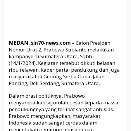
u
P
e
n
d
u
k
MEDAN, sln70-news.com
–
Calon Presiden
u
Nomor Urut 2,
Prabowo Subianto
melakukan
n
kampanye di Sumatera Utara, Sabtu
g
(14/1/2024). Kegiatan tersebut diikuti belasan
n
y
ribu relawan, kader partai pendukung dan juga
a
masyarakat di Gedung Serba Guna, Jalan
d
Pancing, Deli Serdang, Sumatera Utara.
i
S
Dalam orasi politiknya, Prabowo
u
menyampaikan sejumlah pesan kepada massa
m
pendukungnya yang terlihat sangat antusias.
u
t
Prabowo mengungkapkan, masyarakat
,
Indonesia sudah sangat cerdas dalam
P
menentukan pemimpin masa depan.