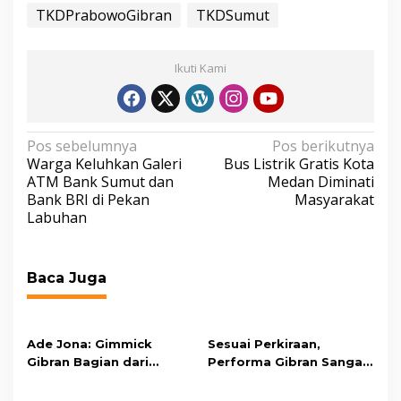
TKDPrabowoGibran
TKDSumut
Ikuti Kami
N
Pos sebelumnya
Pos berikutnya
Warga Keluhkan Galeri
Bus Listrik Gratis Kota
a
ATM Bank Sumut dan
Medan Diminati
v
Bank BRI di Pekan
Masyarakat
Labuhan
i
g
a
Baca Juga
s
i
p
Ade Jona: Gimmick
Sesuai Perkiraan,
Gibran Bagian dari
Performa Gibran Sangat
o
Strategi, Hal Wajar
Apik di Debat Cawapres
s
Dalam Politik
Kedua