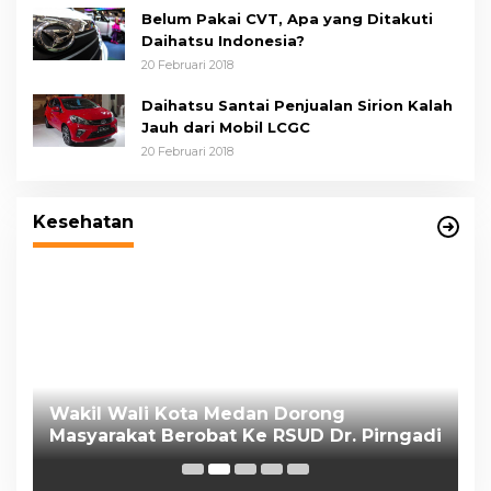
Belum Pakai CVT, Apa yang Ditakuti
Daihatsu Indonesia?
20 Februari 2018
Daihatsu Santai Penjualan Sirion Kalah
Jauh dari Mobil LCGC
20 Februari 2018
Wakil Wali Kota Medan Dorong
Masyarakat Berobat Ke RSUD Dr. Pirngadi
Kesehatan
P
K