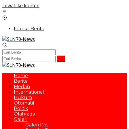
Lewati ke konten
Indeks Berita
Home
Berita
Medan
International
Hukum
Otomatif
Politik
Olahraga
Galeri
Galeri Pos