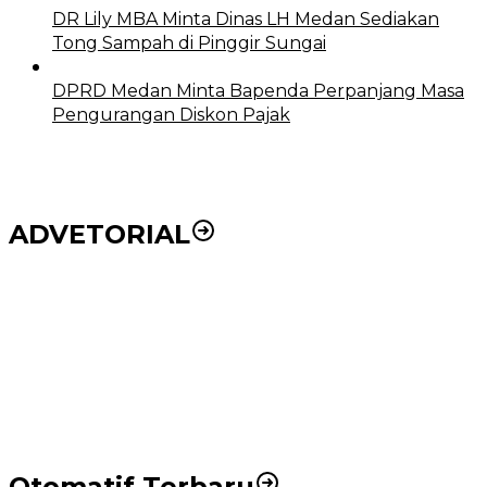
DR Lily MBA Minta Dinas LH Medan Sediakan
Tong Sampah di Pinggir Sungai
DPRD Medan Minta Bapenda Perpanjang Masa
Pengurangan Diskon Pajak
ADVETORIAL
Puluhan Wartawan Solid Dukung Markus Pasaribu
Jadi Calon Ketua PWPM 2026-2028
DPRD dan Pemko Medan Sepakati Ranperda LPj
APBD 2023, Cerminkan APBD Rakyat yang Sehat
Otomatif Terbaru