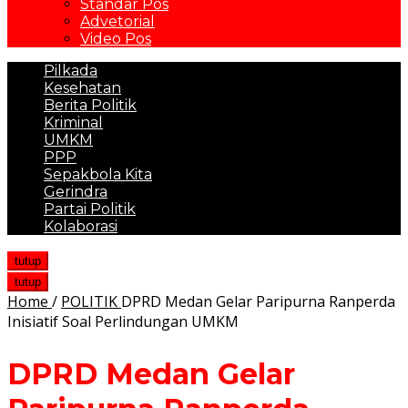
Standar Pos
Advetorial
Video Pos
Pilkada
Kesehatan
Berita Politik
Kriminal
UMKM
PPP
Sepakbola Kita
Gerindra
Partai Politik
Kolaborasi
tutup
tutup
Home
/
POLITIK
DPRD Medan Gelar Paripurna Ranperda
Inisiatif Soal Perlindungan UMKM
DPRD Medan Gelar