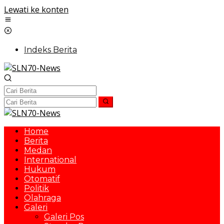
Lewati ke konten
Indeks Berita
Home
Berita
Medan
International
Hukum
Otomatif
Politik
Olahraga
Galeri
Galeri Pos