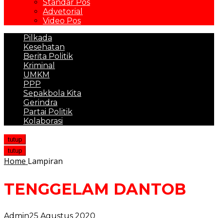
Standar Pos
Advetorial
Video Pos
Pilkada
Kesehatan
Berita Politik
Kriminal
UMKM
PPP
Sepakbola Kita
Gerindra
Partai Politik
Kolaborasi
tutup
tutup
Home
Lampiran
TENGGELAM DANTOB
Admin
25 Agustus 2020