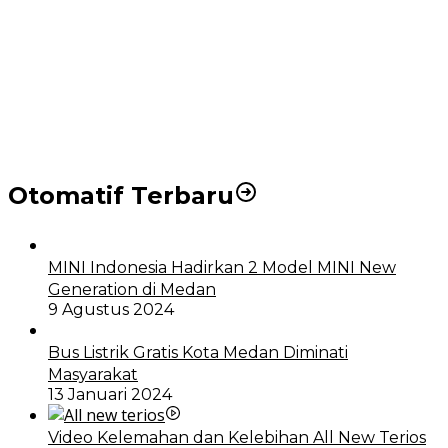
Puluhan Wartawan Solid Dukung Markus Pasaribu
Jadi Calon Ketua PWPM 2026-2028
DPRD dan Pemko Medan Sepakati Ranperda LPj
APBD 2023, Cerminkan APBD Rakyat yang Sehat
Otomatif Terbaru
MINI Indonesia Hadirkan 2 Model MINI New
Generation di Medan
9 Agustus 2024
Bus Listrik Gratis Kota Medan Diminati
Masyarakat
13 Januari 2024
Video Kelemahan dan Kelebihan All New Terios