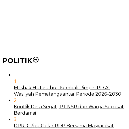
BLUD
21 Penyakit yang Pengobatannya Tak Dicover BPJS
Kesehatan
Pakai KTP Warga Medan Bisa Berobat Gratis di
Seluruh Indonesia
POLITIK
1
M Ishak Hutasuhut Kembali Pimpin PD Al
Wasliyah Pematangsiantar Periode 2026–2030
2
Konflik Desa Segati, PT NSR dan Warga Sepakat
Berdamai
3
DPRD Riau Gelar RDP Bersama Masyarakat