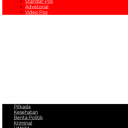
Standar Pos
Advetorial
Video Pos
Pilkada
Kesehatan
Berita Politik
Kriminal