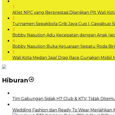
1
Atlet NPC yang Berprestasi Dijanjikan Plt Wali 
2
Turnamen Sepakbola Grib Jaya Cup I, Cawabup
3
Bobby Nasution Adu Kecepatan dengan Anak Ijec
4
Bobby Nasution Buka Kejuaraan Sepatu Roda B
5
Wali Kota Medan Jajal Drag Race Gunakan Mobil
Hiburan
Tim Gabungan Sidak H7 Club & KTV, Tidak Ditemu
Wedding Fashion dan Ready To Wear Meriahkan