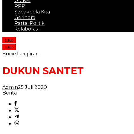
UMKM
PPP
Sepakbola Kita
Gerindra
Partai Politik
Kolaborasi
tutup
tutup
Home
Lampiran
DUKUN SANTET
Admin
25 Juli 2020
Berita