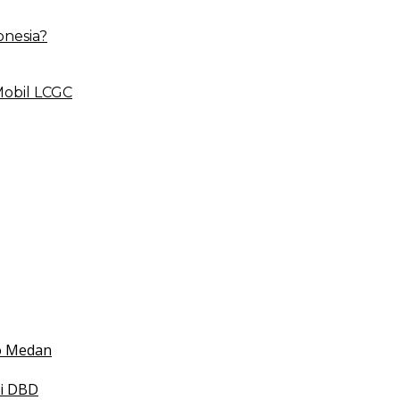
onesia?
Mobil LCGC
 BLUD
esehatan
 Indonesia
mko Medan