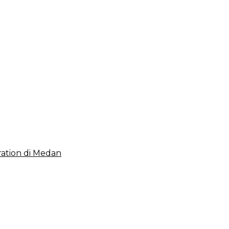
 2023, Cerminkan APBD Rakyat yang Sehat
ation di Medan