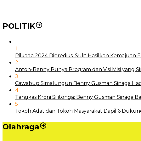
Mengenal Nyamuk Wolbachia Karya Bill Gates Pemba
POLITIK
1
Pilkada 2024 Diprediksi Sulit Hasilkan Kemajuan
2
Anton-Benny Punya Program dan Visi Misi yang S
3
Cawabup Simalungun Benny Gusman Sinaga Hadi
4
Tangkas Kroni Silitonga: Benny Gusman Sinaga
5
Tokoh Adat dan Tokoh Masyarakat Dapil 6 Dukun
Olahraga