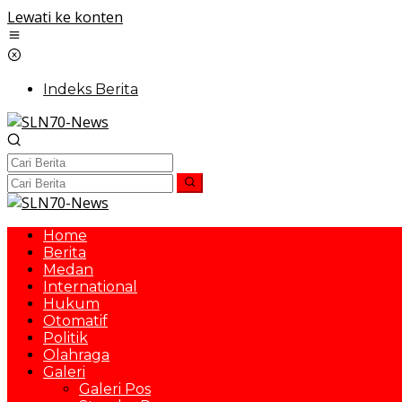
Lewati ke konten
Indeks Berita
Home
Berita
Medan
International
Hukum
Otomatif
Politik
Olahraga
Galeri
Galeri Pos