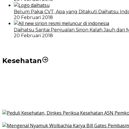
Belum Pakai CVT, Apa yang Ditakuti Daihatsu Ind
20 Februari 2018
Daihatsu Santai Penjualan Sirion Kalah Jauh dari 
20 Februari 2018
Kesehatan
Pemko Medan Dorong Puskesmas di Kota Medan Jadi
21 Penyakit yang Pengobatannya Tak Dicover BPJS K
Pakai KTP Warga Medan Bisa Berobat Gratis di Seluruh
Peduli Kesehatan, Dinkes Periksa Kesehatan ASN Pe