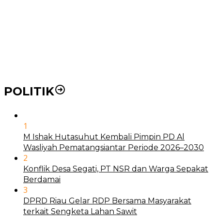
21 Penyakit yang Pengobatannya Tak Dicover BPJS
Kesehatan
Pakai KTP Warga Medan Bisa Berobat Gratis di
Seluruh Indonesia
POLITIK
1
M Ishak Hutasuhut Kembali Pimpin PD Al
Wasliyah Pematangsiantar Periode 2026–2030
2
Konflik Desa Segati, PT NSR dan Warga Sepakat
Berdamai
3
DPRD Riau Gelar RDP Bersama Masyarakat
terkait Sengketa Lahan Sawit