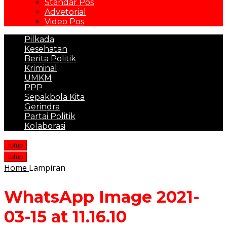
Standar Pos
Advetorial
Video Pos
Pilkada
Kesehatan
Berita Politik
Kriminal
UMKM
PPP
Sepakbola Kita
Gerindra
Partai Politik
Kolaborasi
tutup
tutup
Home
Lampiran
WhatsApp Image 2021-
03-15 at 11.16.10