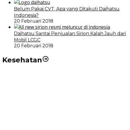
Belum Pakai CVT, Apa yang Ditakuti Daihatsu
Indonesia?
20 Februari 2018
Daihatsu Santai Penjualan Sirion Kalah Jauh dari
Mobil LCGC
20 Februari 2018
Kesehatan
RSUD dr Pirngadi Medan Kini Miliki Alat Cath Lab dan
CT Scan Baru
Wakil Wali Kota Medan Dorong Masyarakat Berobat
Ke RSUD Dr. Pirngadi
Pemko Medan Dorong Puskesmas di Kota Medan Jadi
BLUD