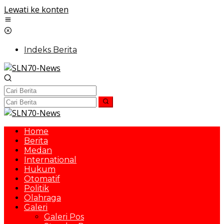
Lewati ke konten
Indeks Berita
Home
Berita
Medan
International
Hukum
Otomatif
Politik
Olahraga
Galeri
Galeri Pos