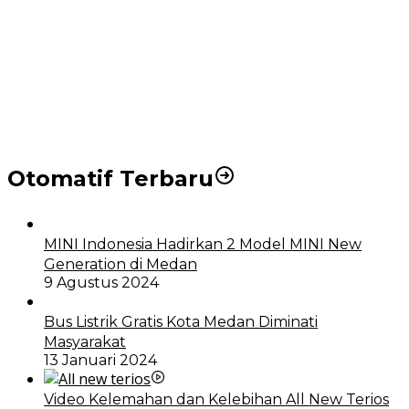
Puluhan Wartawan Solid Dukung Markus Pasaribu
Jadi Calon Ketua PWPM 2026-2028
DPRD dan Pemko Medan Sepakati Ranperda LPj
APBD 2023, Cerminkan APBD Rakyat yang Sehat
Otomatif Terbaru
MINI Indonesia Hadirkan 2 Model MINI New
Generation di Medan
9 Agustus 2024
Bus Listrik Gratis Kota Medan Diminati
Masyarakat
13 Januari 2024
Video Kelemahan dan Kelebihan All New Terios