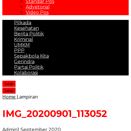
Standar Pos
Advetorial
Video Pos
Pilkada
Kesehatan
Berita Politik
Kriminal
UMKM
PPP
Sepakbola Kita
Gerindra
Partai Politik
Kolaborasi
tutup
tutup
Home
Lampiran
IMG_20200901_113052
Admin
1 September 2020