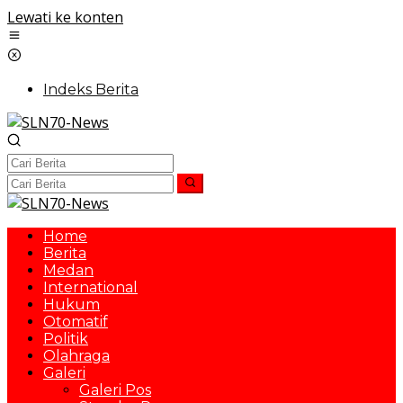
Lewati ke konten
Indeks Berita
Home
Berita
Medan
International
Hukum
Otomatif
Politik
Olahraga
Galeri
Galeri Pos