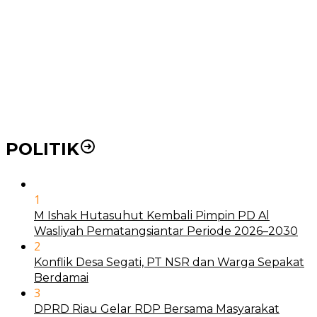
BLUD
21 Penyakit yang Pengobatannya Tak Dicover BPJS
Kesehatan
Pakai KTP Warga Medan Bisa Berobat Gratis di
Seluruh Indonesia
POLITIK
1
M Ishak Hutasuhut Kembali Pimpin PD Al
Wasliyah Pematangsiantar Periode 2026–2030
2
Konflik Desa Segati, PT NSR dan Warga Sepakat
Berdamai
3
DPRD Riau Gelar RDP Bersama Masyarakat