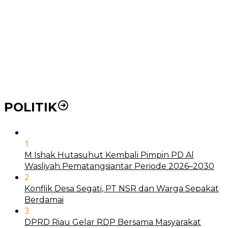
BLUD
21 Penyakit yang Pengobatannya Tak Dicover BPJS
Kesehatan
Pakai KTP Warga Medan Bisa Berobat Gratis di
Seluruh Indonesia
POLITIK
1
M Ishak Hutasuhut Kembali Pimpin PD Al
Wasliyah Pematangsiantar Periode 2026–2030
2
Konflik Desa Segati, PT NSR dan Warga Sepakat
Berdamai
3
DPRD Riau Gelar RDP Bersama Masyarakat