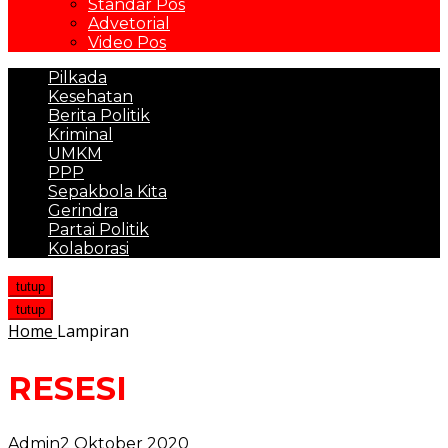
Standar Pos
Advetorial
Video Pos
Pilkada
Kesehatan
Berita Politik
Kriminal
UMKM
PPP
Sepakbola Kita
Gerindra
Partai Politik
Kolaborasi
tutup
tutup
Home
Lampiran
RESESI
Admin
2 Oktober 2020