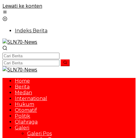
Lewati ke konten
Indeks Berita
Home
Berita
Medan
International
Hukum
Otomatif
Politik
Olahraga
Galeri
Galeri Pos