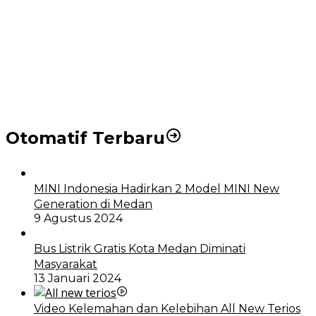
Puluhan Wartawan Solid Dukung Markus Pasaribu
Jadi Calon Ketua PWPM 2026-2028
DPRD dan Pemko Medan Sepakati Ranperda LPj
APBD 2023, Cerminkan APBD Rakyat yang Sehat
Otomatif Terbaru
MINI Indonesia Hadirkan 2 Model MINI New
Generation di Medan
9 Agustus 2024
Bus Listrik Gratis Kota Medan Diminati
Masyarakat
13 Januari 2024
Video Kelemahan dan Kelebihan All New Terios