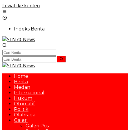
Lewati ke konten
Indeks Berita
Home
Berita
Medan
International
Hukum
Otomatif
Politik
Olahraga
Galeri
Galeri Pos