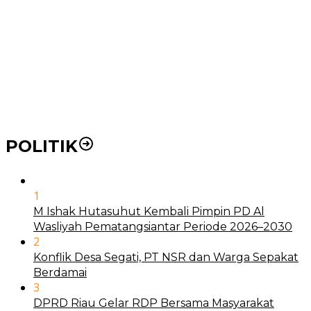
BLUD
21 Penyakit yang Pengobatannya Tak Dicover BPJS
Kesehatan
Pakai KTP Warga Medan Bisa Berobat Gratis di
Seluruh Indonesia
POLITIK
1
M Ishak Hutasuhut Kembali Pimpin PD Al
Wasliyah Pematangsiantar Periode 2026–2030
2
Konflik Desa Segati, PT NSR dan Warga Sepakat
Berdamai
3
DPRD Riau Gelar RDP Bersama Masyarakat