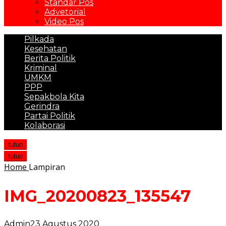
Standar Pos
Advetorial
Video Pos
Pilkada
Kesehatan
Berita Politik
Kriminal
UMKM
PPP
Sepakbola Kita
Gerindra
Partai Politik
Kolaborasi
tutup
tutup
Home
Lampiran
IMG_20200823_135547
Admin
23 Agustus 2020