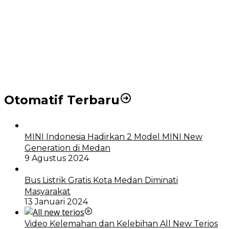
Puluhan Wartawan Solid Dukung Markus Pasaribu
Jadi Calon Ketua PWPM 2026-2028
DPRD dan Pemko Medan Sepakati Ranperda LPj
APBD 2023, Cerminkan APBD Rakyat yang Sehat
Otomatif Terbaru
MINI Indonesia Hadirkan 2 Model MINI New
Generation di Medan
9 Agustus 2024
Bus Listrik Gratis Kota Medan Diminati
Masyarakat
13 Januari 2024
Video Kelemahan dan Kelebihan All New Terios