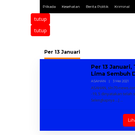
Pilkada
Kesehatan
Berita Politik
Kriminal
tutup
tutup
Per 13 Januari
Per 13 Januari
Lima Sembuh D
ASAHAN
|
3 Mei 2021
O
L
ASAHAN, sln70-news.com 
E
-19, 5 dinyatakan tela
H
A
Selengkapnya …]
D
M
I
N
Li