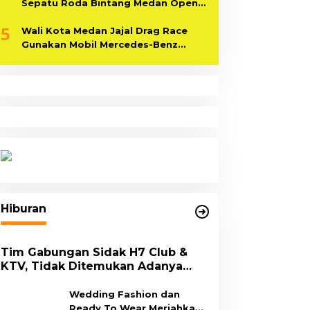
Sepatu Roda Bintang Medan Open
2024
5
Wali Kota Medan Jajal Drag Race
Gunakan Mobil Mercedes-Benz
Bermesin V8
Hiburan
Tim Gabungan Sidak H7 Club &
KTV, Tidak Ditemukan Adanya
Aktivitas
Wedding Fashion dan
Ready To Wear Meriahkan