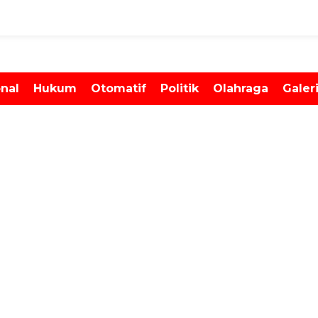
onal
Hukum
Otomatif
Politik
Olahraga
Galer