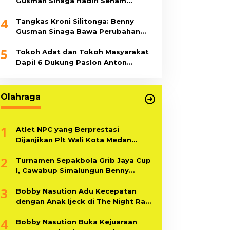
Gusman Sinaga Hadiri Senam
Bersama di Sopo Tubangarna
4
Tangkas Kroni Silitonga: Benny
Gusman Sinaga Bawa Perubahan
Besar untuk Simalungun
5
Tokoh Adat dan Tokoh Masyarakat
Dapil 6 Dukung Paslon Anton
Saragih-Benny Sinaga
Olahraga
1
Atlet NPC yang Berprestasi
Dijanjikan Plt Wali Kota Medan
Bekerja di Pemko Medan
2
Turnamen Sepakbola Grib Jaya Cup
I, Cawabup Simalungun Benny
Gusman Sinaga Dorong Pemuda
3
Simalungun Berprestasi
Bobby Nasution Adu Kecepatan
dengan Anak Ijeck di The Night Race
Show
4
Bobby Nasution Buka Kejuaraan