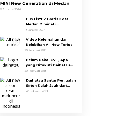
MINI New Generation di Medan
9 Agustus 2024
Bus Listrik Gratis Kota
Medan Diminati
Masyarakat
13 Januari 2024
Video Kelemahan dan
Kelebihan All New Terios
20 Februari 2018
Belum Pakai CVT, Apa
yang Ditakuti Daihatsu
Indonesia?
20 Februari 2018
Daihatsu Santai Penjualan
Sirion Kalah Jauh dari
Mobil LCGC
20 Februari 2018