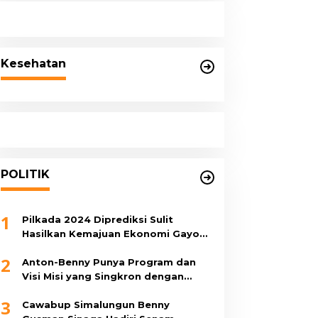
Kesehatan
POLITIK
1
Pilkada 2024 Diprediksi Sulit
Hasilkan Kemajuan Ekonomi Gayo
Lues
2
Anton-Benny Punya Program dan
Visi Misi yang Singkron dengan
Pemerintah Pusat, Ini 11 Program
3
Unggulannya
Cawabup Simalungun Benny