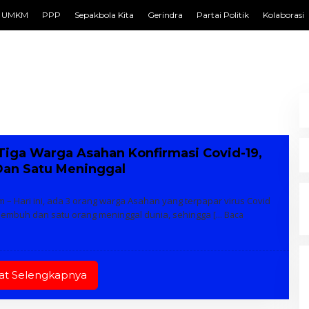
UMKM
PPP
Sepakbola Kita
Gerindra
Partai Politik
Kolaborasi
, Tiga Warga Asahan Konfirmasi Covid-19,
an Satu Meninggal
– Hari ini, ada 3 orang warga Asahan yang terpapar virus Covid
h sembuh dan satu orang meninggal dunia, sehingga
[… Baca
hat Selengkapnya