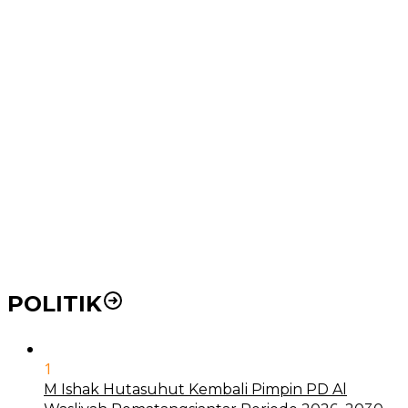
Wakil Wali Kota Medan Dorong Masyarakat Berobat
Ke RSUD Dr. Pirngadi
Pemko Medan Dorong Puskesmas di Kota Medan Jadi
BLUD
21 Penyakit yang Pengobatannya Tak Dicover BPJS
Kesehatan
Pakai KTP Warga Medan Bisa Berobat Gratis di
Seluruh Indonesia
POLITIK
1
M Ishak Hutasuhut Kembali Pimpin PD Al