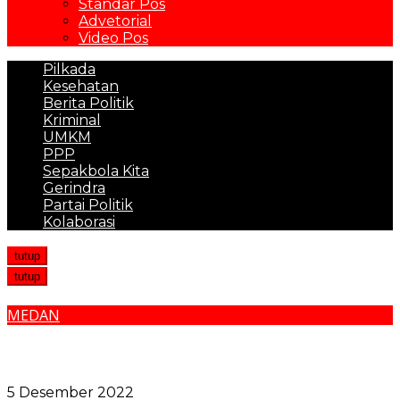
Standar Pos
Advetorial
Video Pos
Pilkada
Kesehatan
Berita Politik
Kriminal
UMKM
PPP
Sepakbola Kita
Gerindra
Partai Politik
Kolaborasi
tutup
tutup
MEDAN
Bobby Nasution Datangkan 4 Negara Tetangga, 10
Provinsi Meriahkan Gemes 2022, Menparekraf: Sudah
Masuk KEN
5 Desember 2022