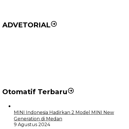
ADVETORIAL
Puluhan Wartawan Solid Dukung Markus Pasaribu
Jadi Calon Ketua PWPM 2026-2028
DPRD dan Pemko Medan Sepakati Ranperda LPj
APBD 2023, Cerminkan APBD Rakyat yang Sehat
Otomatif Terbaru
MINI Indonesia Hadirkan 2 Model MINI New
Generation di Medan
9 Agustus 2024