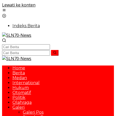
Lewati ke konten
Indeks Berita
Home
Berita
Medan
International
Hukum
Otomatif
Politik
Olahraga
Galeri
Galeri Pos