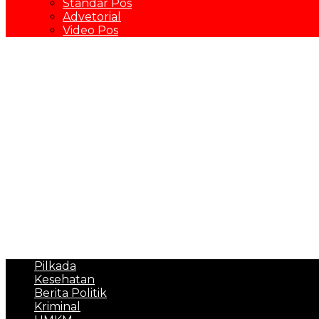
Standar Pos
Advetorial
Video Pos
Pilkada
Kesehatan
Berita Politik
Kriminal