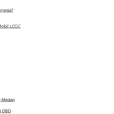
onesia?
Mobil LCGC
 BLUD
esehatan
 Indonesia
mko Medan