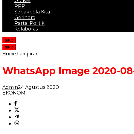
UMKM
PPP
Sepakbola Kita
Gerindra
Partai Politik
Kolaborasi
tutup
tutup
Home
Lampiran
WhatsApp Image 2020-08-24
Admin
24 Agustus 2020
EKONOMI