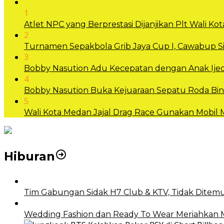
1
Atlet NPC yang Berprestasi Dijanjikan Plt Wali 
2
Turnamen Sepakbola Grib Jaya Cup I, Cawabup
3
Bobby Nasution Adu Kecepatan dengan Anak Ijec
4
Bobby Nasution Buka Kejuaraan Sepatu Roda B
5
Wali Kota Medan Jajal Drag Race Gunakan Mobil
Hiburan
Tim Gabungan Sidak H7 Club & KTV, Tidak Ditemu
Wedding Fashion dan Ready To Wear Meriahkan