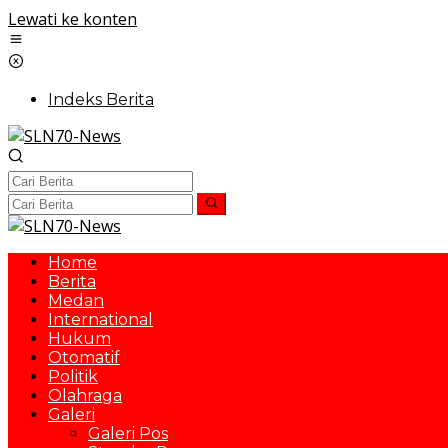
Lewati ke konten
Indeks Berita
Home
Berita
Medan
International
Hukum
Otomatif
Politik
Olahraga
Galeri
Galeri Pos