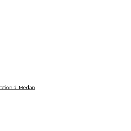
 2023, Cerminkan APBD Rakyat yang Sehat
ation di Medan