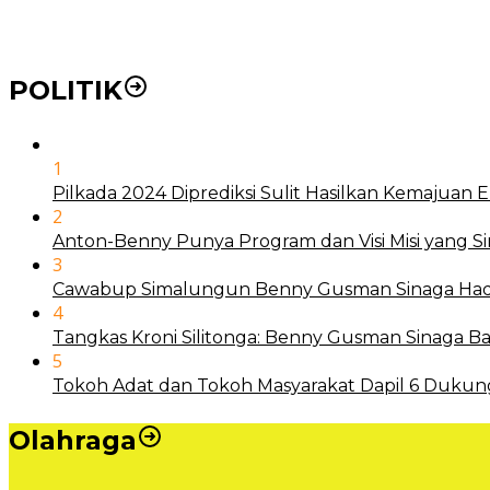
Mengenal Nyamuk Wolbachia Karya Bill Gates Pemba
POLITIK
1
Pilkada 2024 Diprediksi Sulit Hasilkan Kemajuan
2
Anton-Benny Punya Program dan Visi Misi yang S
3
Cawabup Simalungun Benny Gusman Sinaga Hadi
4
Tangkas Kroni Silitonga: Benny Gusman Sinaga
5
Tokoh Adat dan Tokoh Masyarakat Dapil 6 Dukun
Olahraga