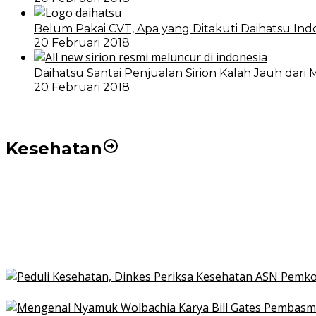
Belum Pakai CVT, Apa yang Ditakuti Daihatsu Ind
20 Februari 2018
Daihatsu Santai Penjualan Sirion Kalah Jauh dari 
20 Februari 2018
Kesehatan
Pemko Medan Dorong Puskesmas di Kota Medan Jadi
21 Penyakit yang Pengobatannya Tak Dicover BPJS K
Pakai KTP Warga Medan Bisa Berobat Gratis di Seluruh
Peduli Kesehatan, Dinkes Periksa Kesehatan ASN Pe