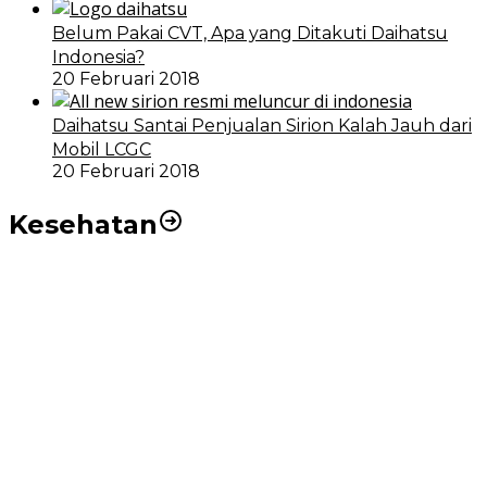
Belum Pakai CVT, Apa yang Ditakuti Daihatsu
Indonesia?
20 Februari 2018
Daihatsu Santai Penjualan Sirion Kalah Jauh dari
Mobil LCGC
20 Februari 2018
Kesehatan
RSUD dr Pirngadi Medan Kini Miliki Alat Cath Lab dan
CT Scan Baru
Wakil Wali Kota Medan Dorong Masyarakat Berobat
Ke RSUD Dr. Pirngadi
Pemko Medan Dorong Puskesmas di Kota Medan Jadi
BLUD