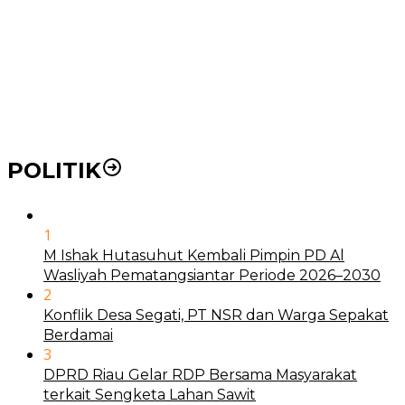
21 Penyakit yang Pengobatannya Tak Dicover BPJS
Kesehatan
Pakai KTP Warga Medan Bisa Berobat Gratis di
Seluruh Indonesia
POLITIK
1
M Ishak Hutasuhut Kembali Pimpin PD Al
Wasliyah Pematangsiantar Periode 2026–2030
2
Konflik Desa Segati, PT NSR dan Warga Sepakat
Berdamai
3
DPRD Riau Gelar RDP Bersama Masyarakat
terkait Sengketa Lahan Sawit