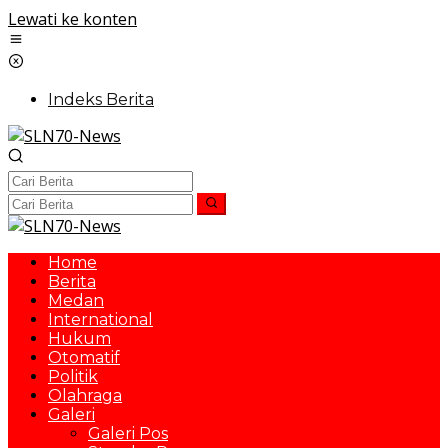
Lewati ke konten
Indeks Berita
Home
Berita
Medan
International
Hukum
Otomatif
Politik
Olahraga
Galeri
Galeri Pos