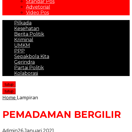
Standar Pos
Advetorial
Video Pos
Pilkada
Kesehatan
Berita Politik
Kriminal
UMKM
PPP
Sepakbola Kita
Gerindra
Partai Politik
Kolaborasi
tutup
tutup
Home
Lampiran
PEMADAMAN BERGILIR
Admin
26 Januari 2021