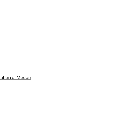
 2023, Cerminkan APBD Rakyat yang Sehat
ation di Medan