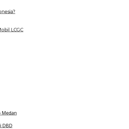
onesia?
Mobil LCGC
 BLUD
esehatan
 Indonesia
mko Medan