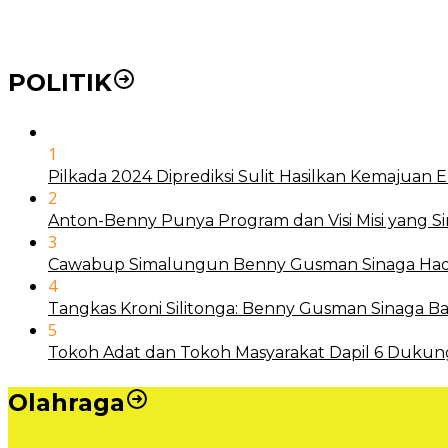
Mengenal Nyamuk Wolbachia Karya Bill Gates Pemba
POLITIK
1
Pilkada 2024 Diprediksi Sulit Hasilkan Kemajuan
2
Anton-Benny Punya Program dan Visi Misi yang S
3
Cawabup Simalungun Benny Gusman Sinaga Hadi
4
Tangkas Kroni Silitonga: Benny Gusman Sinaga
5
Tokoh Adat dan Tokoh Masyarakat Dapil 6 Dukun
Olahraga