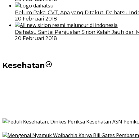
Belum Pakai CVT, Apa yang Ditakuti Daihatsu Ind
20 Februari 2018
Daihatsu Santai Penjualan Sirion Kalah Jauh dari 
20 Februari 2018
Kesehatan
Pemko Medan Dorong Puskesmas di Kota Medan Jadi
21 Penyakit yang Pengobatannya Tak Dicover BPJS K
Pakai KTP Warga Medan Bisa Berobat Gratis di Seluruh
Peduli Kesehatan, Dinkes Periksa Kesehatan ASN Pe