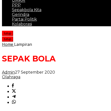
UMKM
PPP
Sepakbola Kita
Gerindra
Partai Politik
Kolaborasi
tutup
tutup
Home
Lampiran
SEPAK BOLA
Admin
27 September 2020
Olahraga