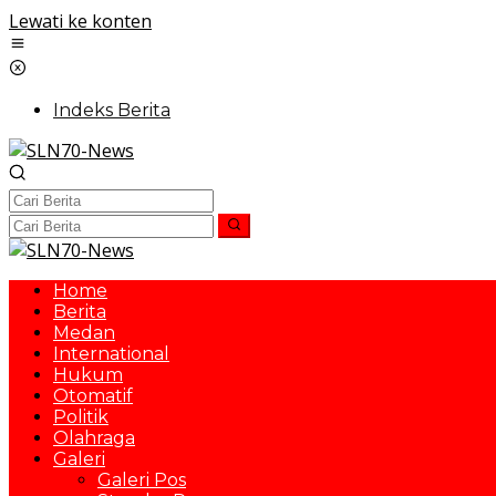
Lewati ke konten
Indeks Berita
Home
Berita
Medan
International
Hukum
Otomatif
Politik
Olahraga
Galeri
Galeri Pos