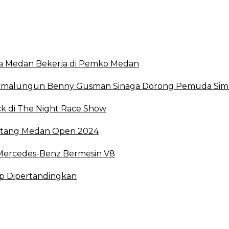
Kota Medan Bekerja di Pemko Medan
 Simalungun Benny Gusman Sinaga Dorong Pemuda Sima
k di The Night Race Show
intang Medan Open 2024
 Mercedes-Benz Bermesin V8
ap Dipertandingkan