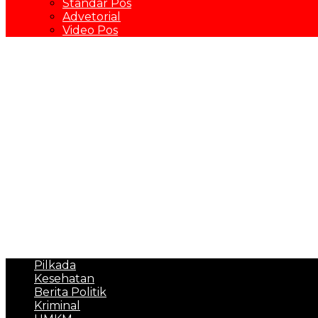
Standar Pos
Advetorial
Video Pos
Pilkada
Kesehatan
Berita Politik
Kriminal