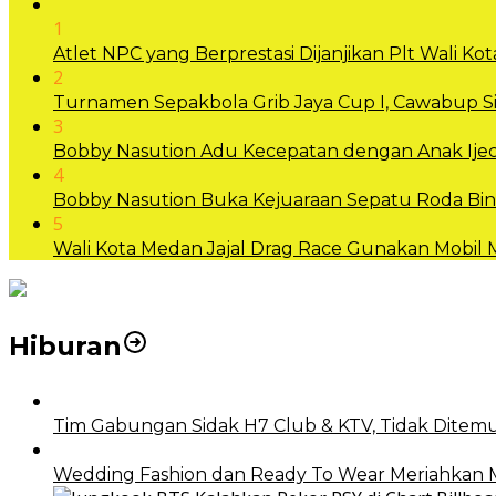
1
Atlet NPC yang Berprestasi Dijanjikan Plt Wali 
2
Turnamen Sepakbola Grib Jaya Cup I, Cawabup
3
Bobby Nasution Adu Kecepatan dengan Anak Ijec
4
Bobby Nasution Buka Kejuaraan Sepatu Roda B
5
Wali Kota Medan Jajal Drag Race Gunakan Mobil
Hiburan
Tim Gabungan Sidak H7 Club & KTV, Tidak Ditemu
Wedding Fashion dan Ready To Wear Meriahkan