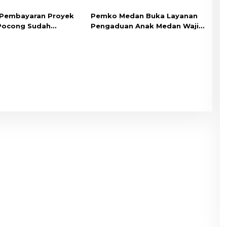
Namorambe
 Pembayaran Proyek
Pemko Medan Buka Layanan
Pocong Sudah
Pengaduan Anak Medan Wajib
likan Kontraktor
Sekolah