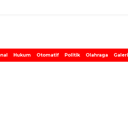
onal
Hukum
Otomatif
Politik
Olahraga
Galer