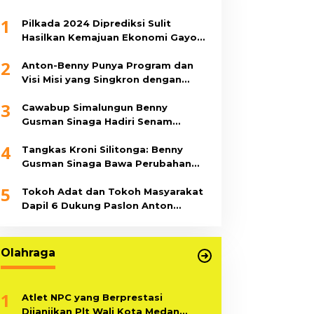
1
Pilkada 2024 Diprediksi Sulit
Hasilkan Kemajuan Ekonomi Gayo
Lues
2
Anton-Benny Punya Program dan
Visi Misi yang Singkron dengan
Pemerintah Pusat, Ini 11 Program
3
Unggulannya
Cawabup Simalungun Benny
Gusman Sinaga Hadiri Senam
Bersama di Sopo Tubangarna
4
Tangkas Kroni Silitonga: Benny
Gusman Sinaga Bawa Perubahan
Besar untuk Simalungun
5
Tokoh Adat dan Tokoh Masyarakat
Dapil 6 Dukung Paslon Anton
Saragih-Benny Sinaga
Olahraga
1
Atlet NPC yang Berprestasi
Dijanjikan Plt Wali Kota Medan