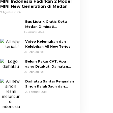
MINI Indonesia Hadirkan 2 Model
MINI New Generation di Medan
9 Agustus 2024
Bus Listrik Gratis Kota
Medan Diminati
Masyarakat
13 Januari 2024
Video Kelemahan dan
Kelebihan All New Terios
20 Februari 2018
Belum Pakai CVT, Apa
yang Ditakuti Daihatsu
Indonesia?
20 Februari 2018
Daihatsu Santai Penjualan
Sirion Kalah Jauh dari
Mobil LCGC
20 Februari 2018