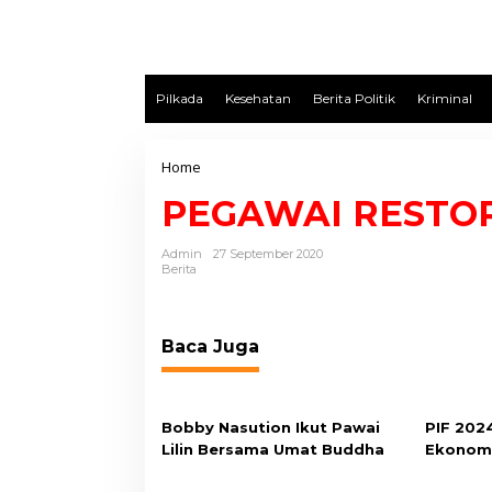
Pilkada
Kesehatan
Berita Politik
Kriminal
Home
L
a
PEGAWAI RESTO
m
p
i
Admin
27 September 2020
Berita
r
a
n
Baca Juga
Bobby Nasution Ikut Pawai
PIF 202
Lilin Bersama Umat Buddha
Ekonomi