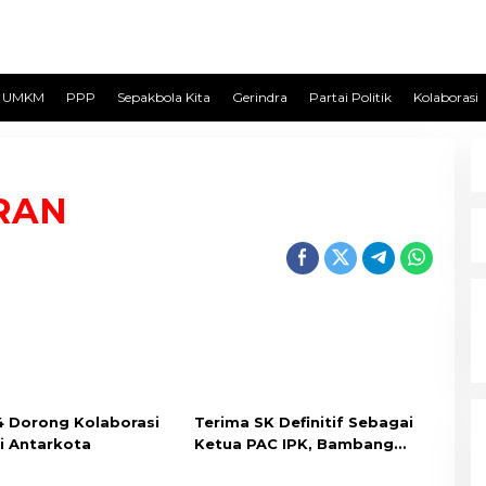
UMKM
PPP
Sepakbola Kita
Gerindra
Partai Politik
Kolaborasi
RAN
4 Dorong Kolaborasi
Terima SK Definitif Sebagai
 Antarkota
Ketua PAC IPK, Bambang
Rahmana Putra Siap Birukan