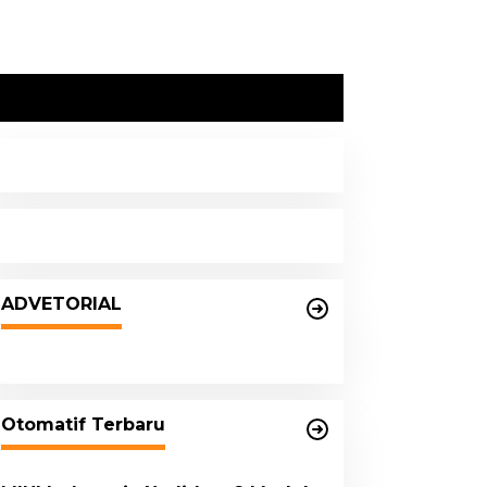
DPRD dan Pemko Medan
Sepakati Ranperda LPj APBD
ADVETORIAL
2023, Cerminkan APBD Rakyat
yang Sehat
Otomatif Terbaru