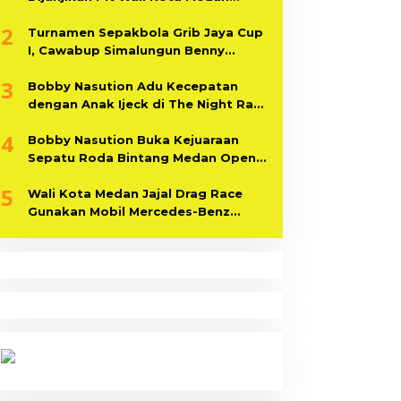
Bekerja di Pemko Medan
2
Turnamen Sepakbola Grib Jaya Cup
I, Cawabup Simalungun Benny
Gusman Sinaga Dorong Pemuda
3
Simalungun Berprestasi
Bobby Nasution Adu Kecepatan
dengan Anak Ijeck di The Night Race
Show
4
Bobby Nasution Buka Kejuaraan
Sepatu Roda Bintang Medan Open
2024
5
Wali Kota Medan Jajal Drag Race
Gunakan Mobil Mercedes-Benz
Bermesin V8