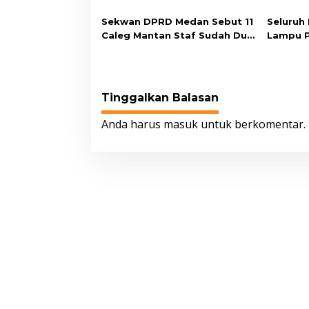
Sekwan DPRD Medan Sebut 11
Seluruh
Caleg Mantan Staf Sudah Dua
Lampu 
Bulan Diberhentikan
Dikemba
Rp7,9 M
Tinggalkan Balasan
Anda harus
masuk
untuk berkomentar.