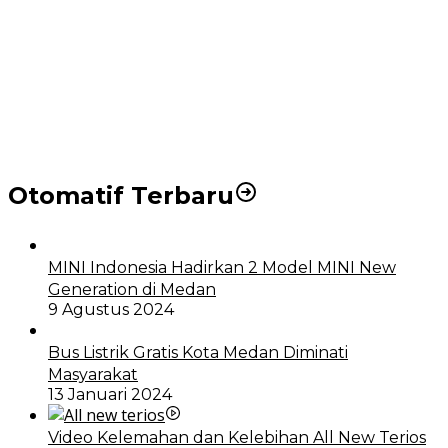
Puluhan Wartawan Solid Dukung Markus Pasaribu
Jadi Calon Ketua PWPM 2026-2028
DPRD dan Pemko Medan Sepakati Ranperda LPj
APBD 2023, Cerminkan APBD Rakyat yang Sehat
Otomatif Terbaru
MINI Indonesia Hadirkan 2 Model MINI New
Generation di Medan
9 Agustus 2024
Bus Listrik Gratis Kota Medan Diminati
Masyarakat
13 Januari 2024
Video Kelemahan dan Kelebihan All New Terios