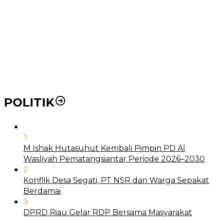
BLUD
21 Penyakit yang Pengobatannya Tak Dicover BPJS
Kesehatan
Pakai KTP Warga Medan Bisa Berobat Gratis di
Seluruh Indonesia
POLITIK
1
M Ishak Hutasuhut Kembali Pimpin PD Al
Wasliyah Pematangsiantar Periode 2026–2030
2
Konflik Desa Segati, PT NSR dan Warga Sepakat
Berdamai
3
DPRD Riau Gelar RDP Bersama Masyarakat