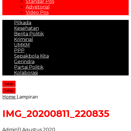
Standar Pos
Advetorial
Video Pos
Pilkada
Kesehatan
Berita Politik
Kriminal
UMKM
PPP
Sepakbola Kita
Gerindra
Partai Politik
Kolaborasi
tutup
tutup
Home
Lampiran
IMG_20200811_220835
Admin
11 Agustus 2020