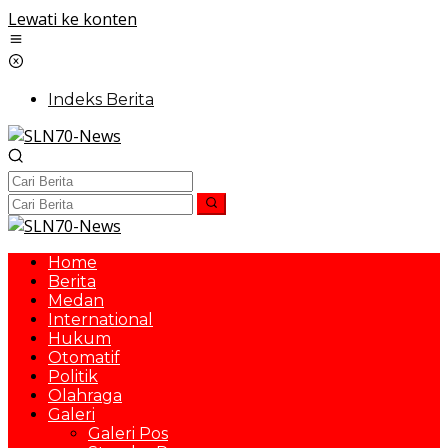
Lewati ke konten
Indeks Berita
Home
Berita
Medan
International
Hukum
Otomatif
Politik
Olahraga
Galeri
Galeri Pos