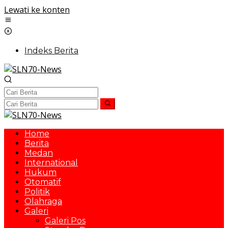
Lewati ke konten
Indeks Berita
Home
Berita
Medan
International
Hukum
Otomatif
Politik
Olahraga
Galeri
Galeri Pos