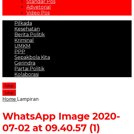
Standar Pos
Advetorial
Video Pos
Pilkada
Kesehatan
Berita Politik
Kriminal
UMKM
PPP
Sepakbola Kita
Gerindra
Partai Politik
Kolaborasi
tutup
tutup
Home
Lampiran
WhatsApp Image 2020-
07-02 at 09.40.57 (1)