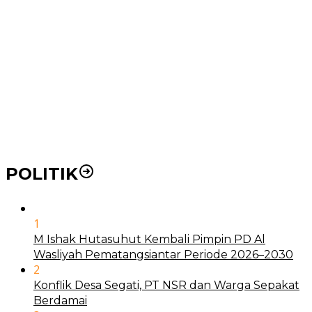
Pemko Medan Dorong Puskesmas di Kota Medan Jadi
BLUD
21 Penyakit yang Pengobatannya Tak Dicover BPJS
Kesehatan
Pakai KTP Warga Medan Bisa Berobat Gratis di
Seluruh Indonesia
POLITIK
1
M Ishak Hutasuhut Kembali Pimpin PD Al
Wasliyah Pematangsiantar Periode 2026–2030
2
Konflik Desa Segati, PT NSR dan Warga Sepakat
Berdamai