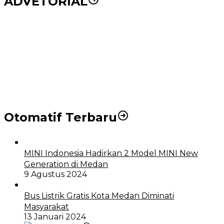
ADVETORIAL
Puluhan Wartawan Solid Dukung Markus Pasaribu
Jadi Calon Ketua PWPM 2026-2028
DPRD dan Pemko Medan Sepakati Ranperda LPj
APBD 2023, Cerminkan APBD Rakyat yang Sehat
Otomatif Terbaru
MINI Indonesia Hadirkan 2 Model MINI New
Generation di Medan
9 Agustus 2024
Bus Listrik Gratis Kota Medan Diminati
Masyarakat
13 Januari 2024