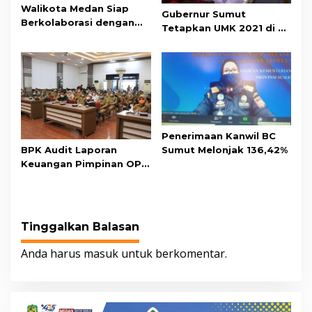
Walikota Medan Siap
Gubernur Sumut
Berkolaborasi dengan
Tetapkan UMK 2021 di 28
Bank Indonesia Provinsi
Kabupaten/Kota
Sumut
Penerimaan Kanwil BC
BPK Audit Laporan
Sumut Melonjak 136,42%
Keuangan Pimpinan OPD
Pemko Medan
Tinggalkan Balasan
Anda harus
masuk
untuk berkomentar.