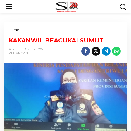
L
e
w
a
t
Home
L
i
a
k
KAKANWIL BEACUKAI SUMUT
m
e
p
k
Admin
9 Oktober 2020
i
KEUANGAN
o
r
n
a
t
n
e
n