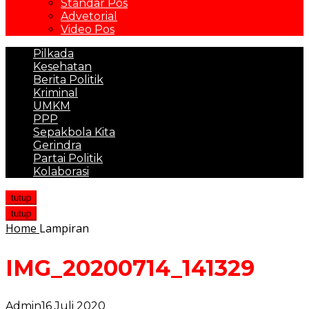
Standar Pos
Advetorial
Video Pos
Pilkada
Kesehatan
Berita Politik
Kriminal
UMKM
PPP
Sepakbola Kita
Gerindra
Partai Politik
Kolaborasi
tutup
tutup
Home
Lampiran
IMG_20200714_141329
Admin
16 Juli 2020