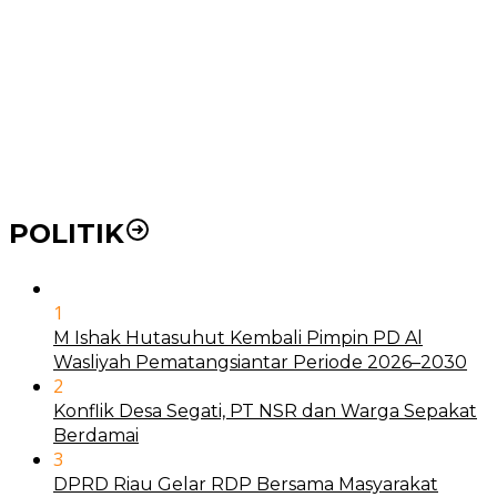
BLUD
21 Penyakit yang Pengobatannya Tak Dicover BPJS
Kesehatan
Pakai KTP Warga Medan Bisa Berobat Gratis di
Seluruh Indonesia
POLITIK
1
M Ishak Hutasuhut Kembali Pimpin PD Al
Wasliyah Pematangsiantar Periode 2026–2030
2
Konflik Desa Segati, PT NSR dan Warga Sepakat
Berdamai
3
DPRD Riau Gelar RDP Bersama Masyarakat