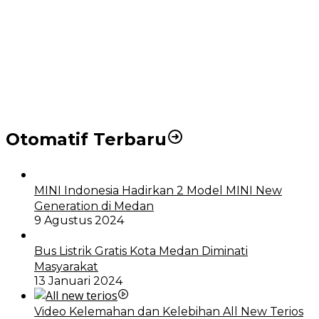
Puluhan Wartawan Solid Dukung Markus Pasaribu
Jadi Calon Ketua PWPM 2026-2028
DPRD dan Pemko Medan Sepakati Ranperda LPj
APBD 2023, Cerminkan APBD Rakyat yang Sehat
Otomatif Terbaru
MINI Indonesia Hadirkan 2 Model MINI New
Generation di Medan
9 Agustus 2024
Bus Listrik Gratis Kota Medan Diminati
Masyarakat
13 Januari 2024
Video Kelemahan dan Kelebihan All New Terios