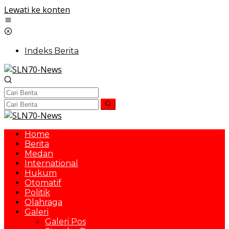
Lewati ke konten
Indeks Berita
Home
Berita
Medan
International
Hukum
Otomatif
Politik
Olahraga
Galeri
Galeri Pos