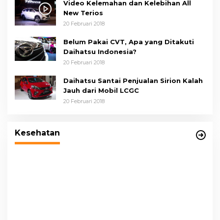
Video Kelemahan dan Kelebihan All
New Terios
20 Februari 2018
Belum Pakai CVT, Apa yang Ditakuti
Daihatsu Indonesia?
20 Februari 2018
Daihatsu Santai Penjualan Sirion Kalah
Jauh dari Mobil LCGC
20 Februari 2018
Wakil Wali Kota Medan Dorong
Masyarakat Berobat Ke RSUD Dr. Pirngadi
Kesehatan
P