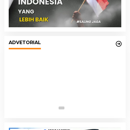
DPRD dan Pemko Medan Sepakati
Ranperda LPj APBD 2023, Cerminkan
ADVETORIAL
APBD Rakyat yang Sehat
s