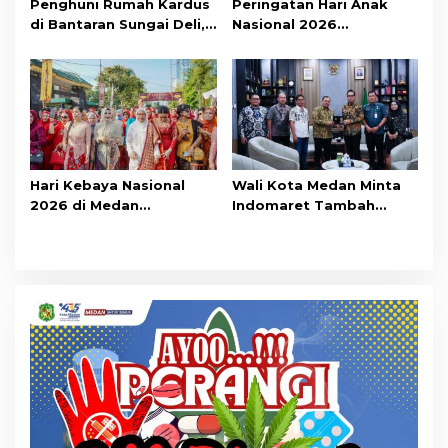
Penghuni Rumah Kardus
Peringatan Hari Anak
di Bantaran Sungai Deli,
Nasional 2026
Ternyata Miliki Rumah di
Berlangsung Ceria
Medan Marelan
Hari Kebaya Nasional
Wali Kota Medan Minta
2026 di Medan
Indomaret Tambah
Berlangsung Meriah
Kuota Produk Lokal