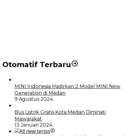
Puluhan Wartawan Solid Dukung Markus Pasaribu
Jadi Calon Ketua PWPM 2026-2028
DPRD dan Pemko Medan Sepakati Ranperda LPj
APBD 2023, Cerminkan APBD Rakyat yang Sehat
Otomatif Terbaru
MINI Indonesia Hadirkan 2 Model MINI New
Generation di Medan
9 Agustus 2024
Bus Listrik Gratis Kota Medan Diminati
Masyarakat
13 Januari 2024