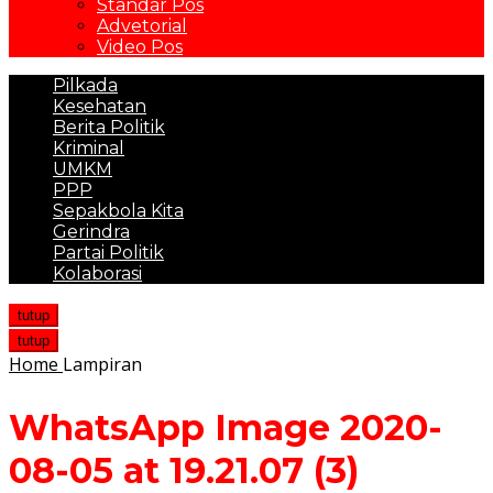
Standar Pos
Advetorial
Video Pos
Pilkada
Kesehatan
Berita Politik
Kriminal
UMKM
PPP
Sepakbola Kita
Gerindra
Partai Politik
Kolaborasi
tutup
tutup
Home
Lampiran
WhatsApp Image 2020-
08-05 at 19.21.07 (3)