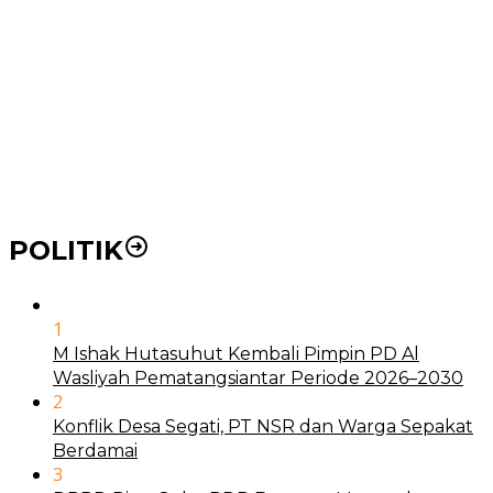
Pemko Medan Dorong Puskesmas di Kota Medan Jadi
BLUD
21 Penyakit yang Pengobatannya Tak Dicover BPJS
Kesehatan
Pakai KTP Warga Medan Bisa Berobat Gratis di
Seluruh Indonesia
POLITIK
1
M Ishak Hutasuhut Kembali Pimpin PD Al
Wasliyah Pematangsiantar Periode 2026–2030
2
Konflik Desa Segati, PT NSR dan Warga Sepakat
Berdamai
3