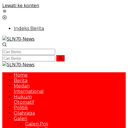
Lewati ke konten
Indeks Berita
Home
Berita
Medan
International
Hukum
Otomatif
Politik
Olahraga
Galeri
Galeri Pos