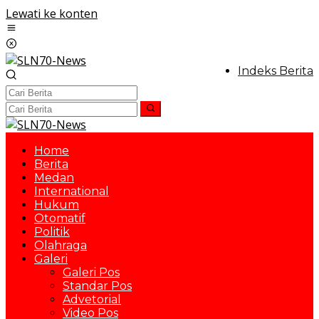
Lewati ke konten
Indeks Berita
Home
Berita
Medan
International
Hukum
Otomatif
Politik
Olahraga
Galeri
Galeri Pos
Standar Pos
Advetorial
Video Pos