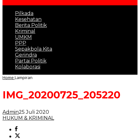
Pilkada
Kesehatan
Berita Politik
Kriminal
UMKM
PPP
Sepakbola Kita
Gerindra
Partai Politik
Kolaborasi
Home
Lampiran
IMG_20200725_205220
Admin
25 Juli 2020
HUKUM & KRIMINAL