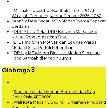
1
M Ishak Hutasuhut Kembali Pimpin PD Al
Wasliyah Pematangsiantar Periode 2026–2030
2
Konflik Desa Segati, PT NSR dan Warga Sepakat
Berdamai
3
DPRD Riau Gelar RDP Bersama Masyarakat
terkait Sengketa Lahan Sawit
4
El Barino Shah Motivasi dan Edukasi Warga
Medan Denai Peduli Kebersihan
5
DR Lily MBA Minta Dinas LH Medan Sediakan
Tong Sampah di Pinggir Sungai
Olahraga
1
Stadion Teladan Medan Bersolek dan Siap
Gelar Piala AFF 2026
2
Wali Kota Medan Dukung Turnamen Pingpong
Khusus Lansia