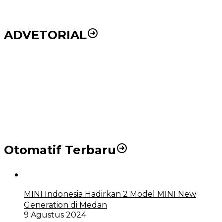
ADVETORIAL
Puluhan Wartawan Solid Dukung Markus Pasaribu
Jadi Calon Ketua PWPM 2026-2028
DPRD dan Pemko Medan Sepakati Ranperda LPj
APBD 2023, Cerminkan APBD Rakyat yang Sehat
Otomatif Terbaru
MINI Indonesia Hadirkan 2 Model MINI New
Generation di Medan
9 Agustus 2024