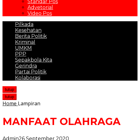
Standar Pos
Advetorial
Video Pos
Pilkada
Kesehatan
Berita Politik
Kriminal
UMKM
PPP
Sepakbola Kita
Gerindra
Partai Politik
Kolaborasi
tutup
tutup
Home
Lampiran
MANFAAT OLAHRAGA
Admin
26 September 2020