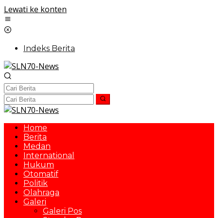
Lewati ke konten
Indeks Berita
Home
Berita
Medan
International
Hukum
Otomatif
Politik
Olahraga
Galeri
Galeri Pos