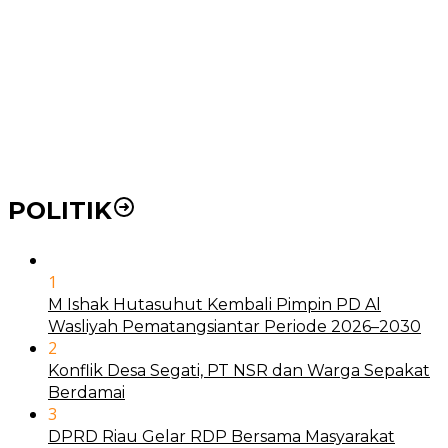
BLUD
21 Penyakit yang Pengobatannya Tak Dicover BPJS
Kesehatan
Pakai KTP Warga Medan Bisa Berobat Gratis di
Seluruh Indonesia
POLITIK
1
M Ishak Hutasuhut Kembali Pimpin PD Al
Wasliyah Pematangsiantar Periode 2026–2030
2
Konflik Desa Segati, PT NSR dan Warga Sepakat
Berdamai
3
DPRD Riau Gelar RDP Bersama Masyarakat