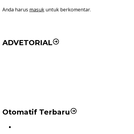
Anda harus
masuk
untuk berkomentar.
ADVETORIAL
Puluhan Wartawan Solid Dukung Markus Pasaribu
Jadi Calon Ketua PWPM 2026-2028
DPRD dan Pemko Medan Sepakati Ranperda LPj
APBD 2023, Cerminkan APBD Rakyat yang Sehat
Otomatif Terbaru