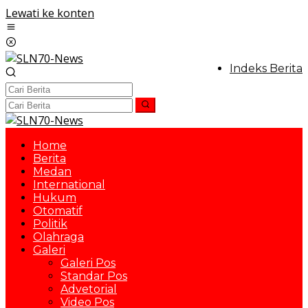
Lewati ke konten
Indeks Berita
Home
Berita
Medan
International
Hukum
Otomatif
Politik
Olahraga
Galeri
Galeri Pos
Standar Pos
Advetorial
Video Pos