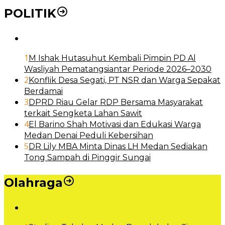
POLITIK
1
M Ishak Hutasuhut Kembali Pimpin PD Al
Wasliyah Pematangsiantar Periode 2026–2030
2
Konflik Desa Segati, PT NSR dan Warga Sepakat
Berdamai
3
DPRD Riau Gelar RDP Bersama Masyarakat
terkait Sengketa Lahan Sawit
4
El Barino Shah Motivasi dan Edukasi Warga
Medan Denai Peduli Kebersihan
5
DR Lily MBA Minta Dinas LH Medan Sediakan
Tong Sampah di Pinggir Sungai
Olahraga