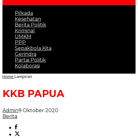
Pilkada
Kesehatan
Berita Politik
Kriminal
UMKM
PPP
Sepakbola Kita
Gerindra
Partai Politik
Kolaborasi
Home
Lampiran
KKB PAPUA
Admin
9 Oktober 2020
Berita