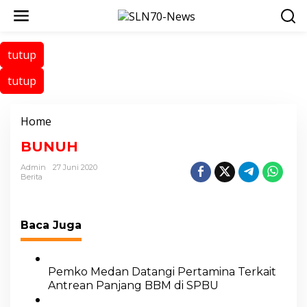
L
e
w
a
tutup
t
i
tutup
k
e
k
Home
L
o
a
n
BUNUH
m
t
p
Admin
27 Juni 2020
e
i
Berita
n
r
a
n
Baca Juga
Pemko Medan Datangi Pertamina Terkait
Antrean Panjang BBM di SPBU