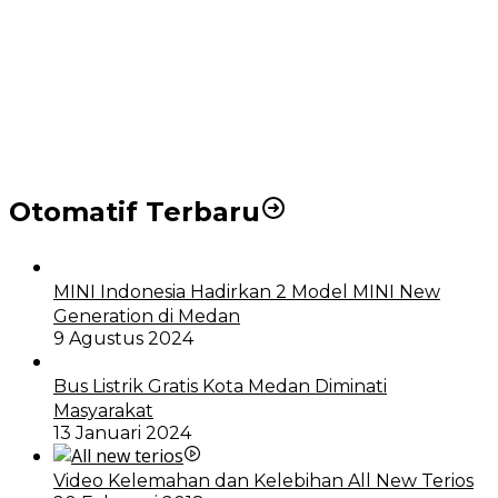
Puluhan Wartawan Solid Dukung Markus Pasaribu
Jadi Calon Ketua PWPM 2026-2028
DPRD dan Pemko Medan Sepakati Ranperda LPj
APBD 2023, Cerminkan APBD Rakyat yang Sehat
Otomatif Terbaru
MINI Indonesia Hadirkan 2 Model MINI New
Generation di Medan
9 Agustus 2024
Bus Listrik Gratis Kota Medan Diminati
Masyarakat
13 Januari 2024
Video Kelemahan dan Kelebihan All New Terios