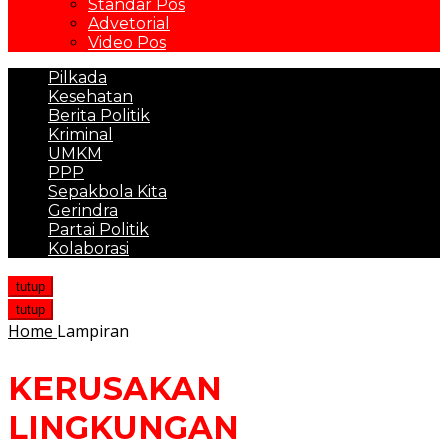
Standar Pos
Advetorial
Video Pos
Pilkada
Kesehatan
Berita Politik
Kriminal
UMKM
PPP
Sepakbola Kita
Gerindra
Partai Politik
Kolaborasi
tutup
tutup
Home
Lampiran
KERUSAKAN
LINGKUNGAN