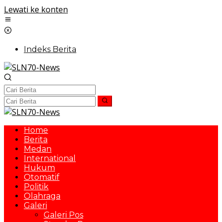
Lewati ke konten
Indeks Berita
Home
Berita
Medan
International
Hukum
Otomatif
Politik
Olahraga
Galeri
Galeri Pos