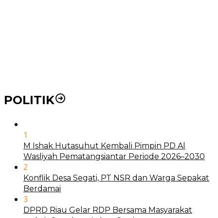
BLUD
21 Penyakit yang Pengobatannya Tak Dicover BPJS
Kesehatan
Pakai KTP Warga Medan Bisa Berobat Gratis di
Seluruh Indonesia
POLITIK
1
M Ishak Hutasuhut Kembali Pimpin PD Al
Wasliyah Pematangsiantar Periode 2026–2030
2
Konflik Desa Segati, PT NSR dan Warga Sepakat
Berdamai
3
DPRD Riau Gelar RDP Bersama Masyarakat