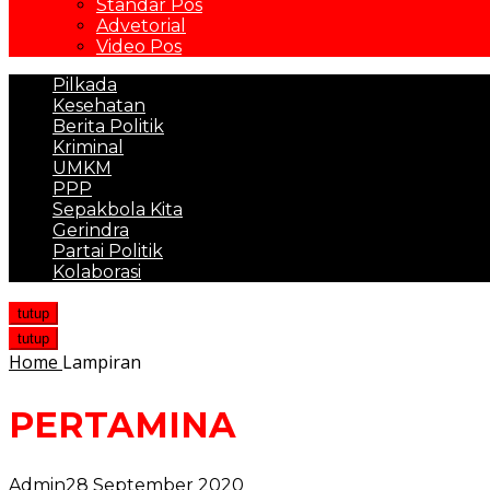
Standar Pos
Advetorial
Video Pos
Pilkada
Kesehatan
Berita Politik
Kriminal
UMKM
PPP
Sepakbola Kita
Gerindra
Partai Politik
Kolaborasi
tutup
tutup
Home
Lampiran
PERTAMINA
Admin
28 September 2020