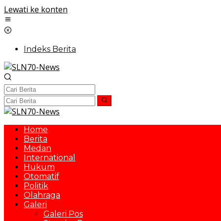
Lewati ke konten
Indeks Berita
Home
Berita
Medan
International
Hukum
Otomatif
Politik
Olahraga
Galeri
Galeri Pos