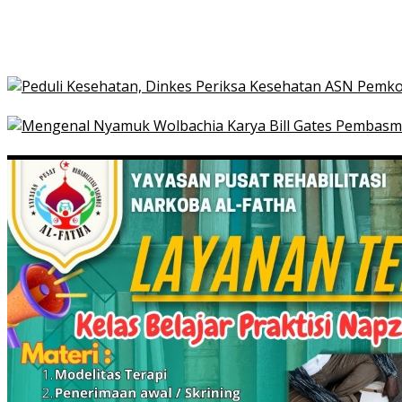
21 Penyakit yang Pengobatannya Tak Dicover BPJS K
Pakai KTP Warga Medan Bisa Berobat Gratis di Seluruh
Peduli Kesehatan, Dinkes Periksa Kesehatan ASN Pe
Mengenal Nyamuk Wolbachia Karya Bill Gates Pemba