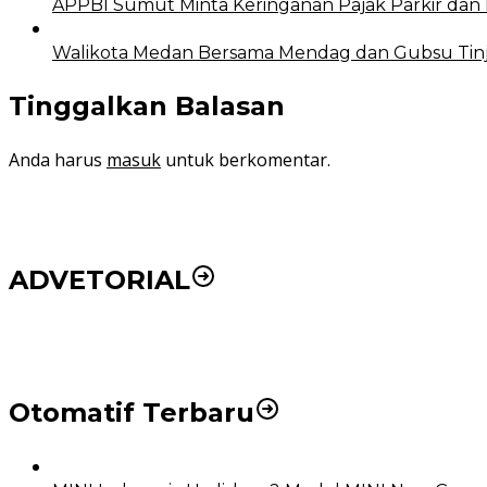
APPBI Sumut Minta Keringanan Pajak Parkir dan
Walikota Medan Bersama Mendag dan Gubsu Tinja
Tinggalkan Balasan
Anda harus
masuk
untuk berkomentar.
ADVETORIAL
DPRD dan Pemko Medan Sepakati Ranperda LPj APBD
Otomatif Terbaru