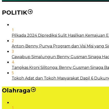
POLITIK
1
Pilkada 2024 Diprediksi Sulit Hasilkan Kemajuan
2
Anton-Benny Punya Program dan Visi Misi yang S
3
Cawabup Simalungun Benny Gusman Sinaga Hadi
4
Tangkas Kroni Silitonga: Benny Gusman Sinaga
5
Tokoh Adat dan Tokoh Masyarakat Dapil 6 Dukun
Olahraga
1