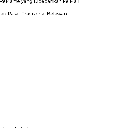
 Reklame yang Dibebankan ke Mall
u Pasar Tradisional Belawan
 2023, Cerminkan APBD Rakyat yang Sehat