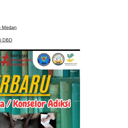
esehatan
 Indonesia
mko Medan
smi DBD