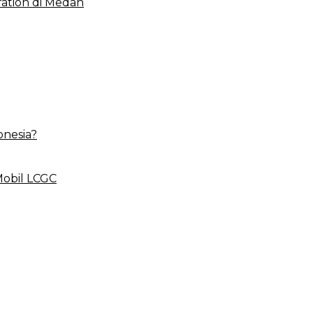
ation di Medan
onesia?
Mobil LCGC
 BLUD