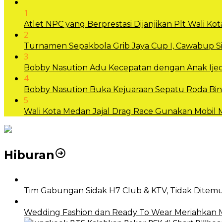
1
Atlet NPC yang Berprestasi Dijanjikan Plt Wali 
2
Turnamen Sepakbola Grib Jaya Cup I, Cawabup
3
Bobby Nasution Adu Kecepatan dengan Anak Ijec
4
Bobby Nasution Buka Kejuaraan Sepatu Roda B
5
Wali Kota Medan Jajal Drag Race Gunakan Mobil
Hiburan
Tim Gabungan Sidak H7 Club & KTV, Tidak Ditemu
Wedding Fashion dan Ready To Wear Meriahkan