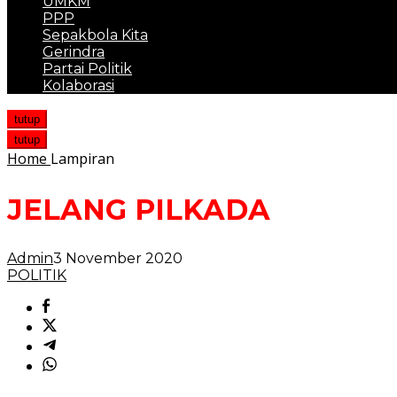
UMKM
PPP
Sepakbola Kita
Gerindra
Partai Politik
Kolaborasi
tutup
tutup
Home
Lampiran
JELANG PILKADA
Admin
3 November 2020
POLITIK