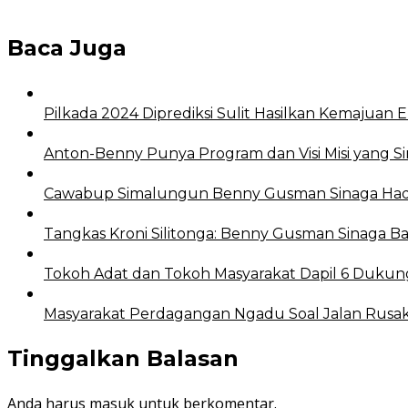
Baca Juga
Pilkada 2024 Diprediksi Sulit Hasilkan Kemajuan
Anton-Benny Punya Program dan Visi Misi yang S
Cawabup Simalungun Benny Gusman Sinaga Hadi
Tangkas Kroni Silitonga: Benny Gusman Sinaga
Tokoh Adat dan Tokoh Masyarakat Dapil 6 Dukun
Masyarakat Perdagangan Ngadu Soal Jalan Rus
Tinggalkan Balasan
Anda harus
masuk
untuk berkomentar.