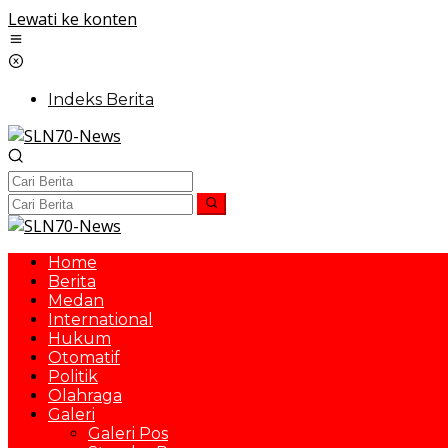
Lewati ke konten
Indeks Berita
Home
Berita
Medan
International
Hukum
Otomatif
Politik
Olahraga
Galeri
Galeri Pos