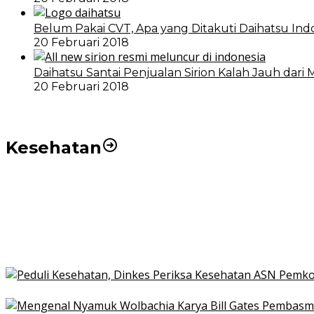
Belum Pakai CVT, Apa yang Ditakuti Daihatsu Ind
20 Februari 2018
Daihatsu Santai Penjualan Sirion Kalah Jauh dari 
20 Februari 2018
Kesehatan
Pemko Medan Dorong Puskesmas di Kota Medan Jadi
21 Penyakit yang Pengobatannya Tak Dicover BPJS K
Pakai KTP Warga Medan Bisa Berobat Gratis di Seluruh
Peduli Kesehatan, Dinkes Periksa Kesehatan ASN Pe