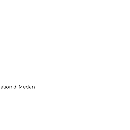
 2023, Cerminkan APBD Rakyat yang Sehat
ation di Medan