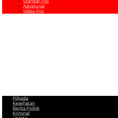
Standar Pos
Advetorial
Video Pos
Pilkada
Kesehatan
Berita Politik
Kriminal