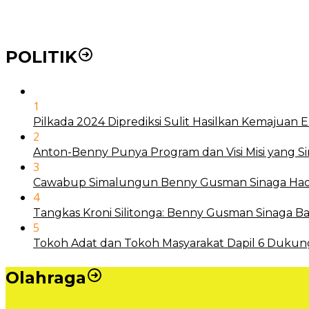
Mengenal Nyamuk Wolbachia Karya Bill Gates Pemba
POLITIK
1
Pilkada 2024 Diprediksi Sulit Hasilkan Kemajuan
2
Anton-Benny Punya Program dan Visi Misi yang S
3
Cawabup Simalungun Benny Gusman Sinaga Hadi
4
Tangkas Kroni Silitonga: Benny Gusman Sinaga
5
Tokoh Adat dan Tokoh Masyarakat Dapil 6 Dukun
Olahraga