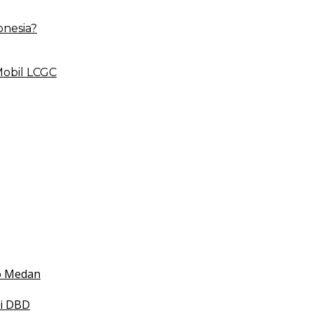
onesia?
Mobil LCGC
 BLUD
esehatan
 Indonesia
mko Medan