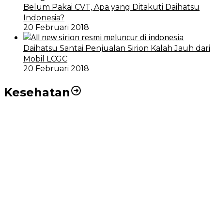
Belum Pakai CVT, Apa yang Ditakuti Daihatsu
Indonesia?
20 Februari 2018
Daihatsu Santai Penjualan Sirion Kalah Jauh dari
Mobil LCGC
20 Februari 2018
Kesehatan
RSUD dr Pirngadi Medan Kini Miliki Alat Cath Lab dan
CT Scan Baru
Wakil Wali Kota Medan Dorong Masyarakat Berobat
Ke RSUD Dr. Pirngadi
Pemko Medan Dorong Puskesmas di Kota Medan Jadi
BLUD