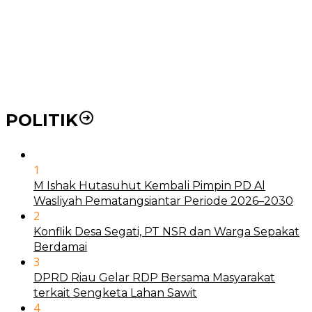
21 Penyakit yang Pengobatannya Tak Dicover BPJS
Kesehatan
Pakai KTP Warga Medan Bisa Berobat Gratis di
Seluruh Indonesia
POLITIK
1
M Ishak Hutasuhut Kembali Pimpin PD Al
Wasliyah Pematangsiantar Periode 2026–2030
2
Konflik Desa Segati, PT NSR dan Warga Sepakat
Berdamai
3
DPRD Riau Gelar RDP Bersama Masyarakat
terkait Sengketa Lahan Sawit
4