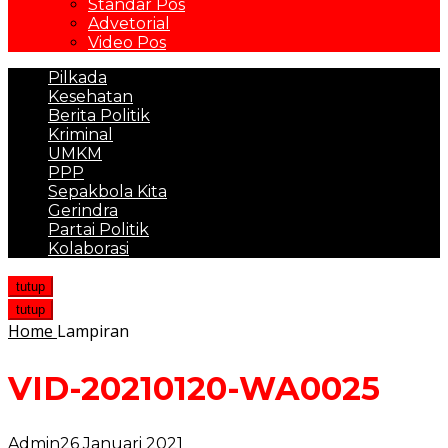
Standar Pos
Advetorial
Video Pos
Pilkada
Kesehatan
Berita Politik
Kriminal
UMKM
PPP
Sepakbola Kita
Gerindra
Partai Politik
Kolaborasi
tutup
tutup
Home
Lampiran
VID-20210120-WA0025
Admin
26 Januari 2021