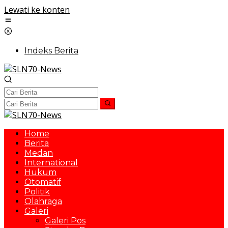
Lewati ke konten
Indeks Berita
Home
Berita
Medan
International
Hukum
Otomatif
Politik
Olahraga
Galeri
Galeri Pos