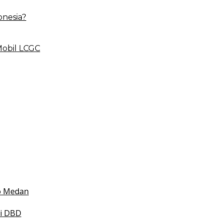
onesia?
Mobil LCGC
 BLUD
esehatan
 Indonesia
mko Medan