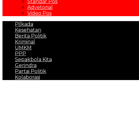
Standar Pos
Advetorial
Video Pos
Pilkada
Kesehatan
Berita Politik
Kriminal
UMKM
PPP
Sepakbola Kita
Gerindra
Partai Politik
Kolaborasi