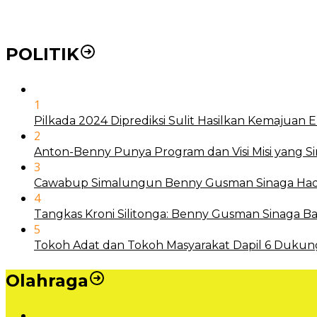
Mengenal Nyamuk Wolbachia Karya Bill Gates Pemba
POLITIK
1
Pilkada 2024 Diprediksi Sulit Hasilkan Kemajuan
2
Anton-Benny Punya Program dan Visi Misi yang S
3
Cawabup Simalungun Benny Gusman Sinaga Hadi
4
Tangkas Kroni Silitonga: Benny Gusman Sinaga
5
Tokoh Adat dan Tokoh Masyarakat Dapil 6 Dukun
Olahraga