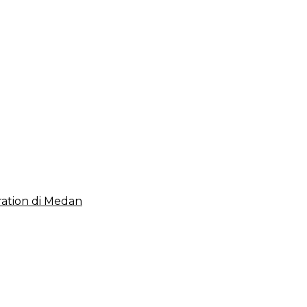
 2023, Cerminkan APBD Rakyat yang Sehat
ation di Medan