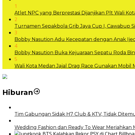
1
Atlet NPC yang Berprestasi Dijanjikan Plt Wali 
2
Turnamen Sepakbola Grib Jaya Cup I, Cawabup
3
Bobby Nasution Adu Kecepatan dengan Anak Ijec
4
Bobby Nasution Buka Kejuaraan Sepatu Roda B
5
Wali Kota Medan Jajal Drag Race Gunakan Mobil
Hiburan
Tim Gabungan Sidak H7 Club & KTV, Tidak Ditemu
Wedding Fashion dan Ready To Wear Meriahkan