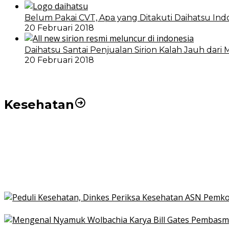
Belum Pakai CVT, Apa yang Ditakuti Daihatsu Ind
20 Februari 2018
Daihatsu Santai Penjualan Sirion Kalah Jauh dari 
20 Februari 2018
Kesehatan
Pemko Medan Dorong Puskesmas di Kota Medan Jadi
21 Penyakit yang Pengobatannya Tak Dicover BPJS K
Pakai KTP Warga Medan Bisa Berobat Gratis di Seluruh
Peduli Kesehatan, Dinkes Periksa Kesehatan ASN Pe