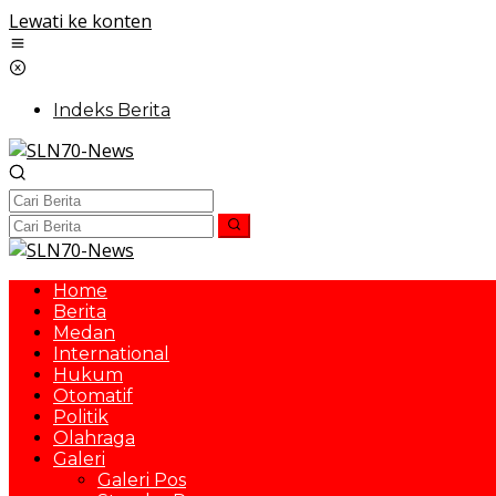
Lewati ke konten
Indeks Berita
Home
Berita
Medan
International
Hukum
Otomatif
Politik
Olahraga
Galeri
Galeri Pos