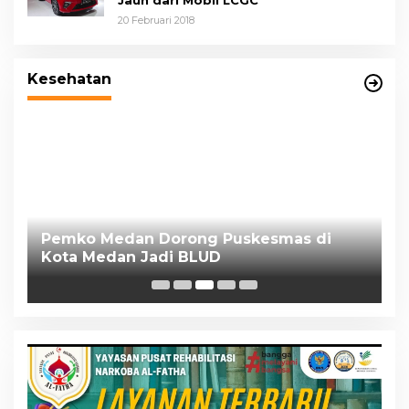
20 Februari 2018
Pemko Medan Dorong Puskesmas di
di
Kota Medan Jadi BLUD
Kesehatan
2
D