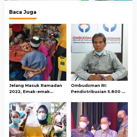
Baca Juga
Jelang Masuk Ramadan
Ombudsman RI:
2022, Emak-emak
Pendistribusian 5.800 Ha
Menjerit Harga Bahan
Lahan Eks HGU PTPN 2
Pokok Naik
Belum Tepat Sasaran