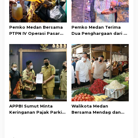
Pemko Medan Bersama
Pemko Medan Terima
PTPN IV Operasi Pasar
Dua Penghargaan dari BI
Minyak Goreng di Pusat
Sumut
Pasar
APPBI Sumut Minta
Walikota Medan
Keringanan Pajak Parkir
Bersama Mendag dan
dan Reklame yang
Gubsu Tinjau Pasar
Dibebankan ke Mall
Tradisional Belawan