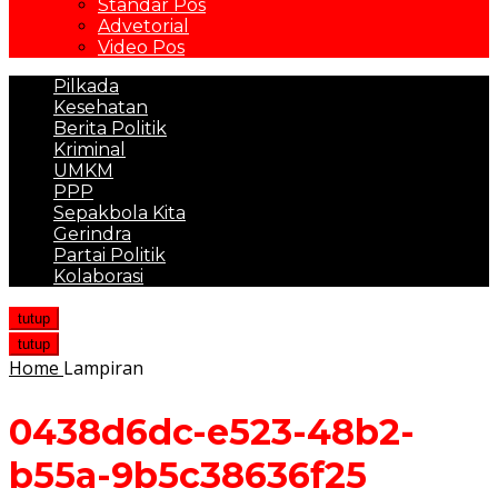
Standar Pos
Advetorial
Video Pos
Pilkada
Kesehatan
Berita Politik
Kriminal
UMKM
PPP
Sepakbola Kita
Gerindra
Partai Politik
Kolaborasi
tutup
tutup
Home
Lampiran
0438d6dc-e523-48b2-
b55a-9b5c38636f25