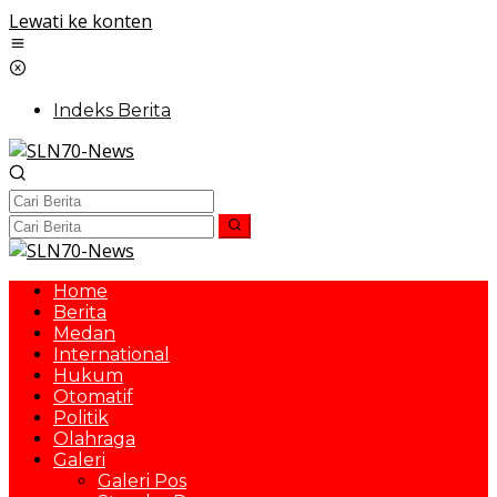
Lewati ke konten
Indeks Berita
Home
Berita
Medan
International
Hukum
Otomatif
Politik
Olahraga
Galeri
Galeri Pos