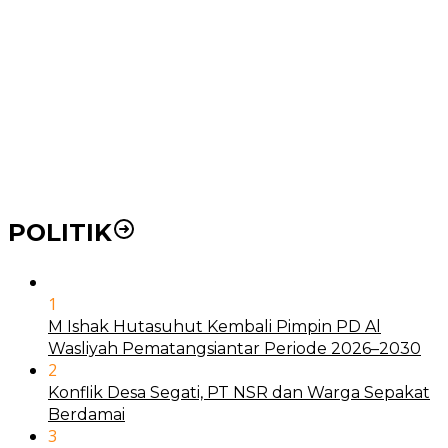
Pemko Medan Dorong Puskesmas di Kota Medan Jadi
BLUD
21 Penyakit yang Pengobatannya Tak Dicover BPJS
Kesehatan
Pakai KTP Warga Medan Bisa Berobat Gratis di
Seluruh Indonesia
POLITIK
1
M Ishak Hutasuhut Kembali Pimpin PD Al
Wasliyah Pematangsiantar Periode 2026–2030
2
Konflik Desa Segati, PT NSR dan Warga Sepakat
Berdamai
3