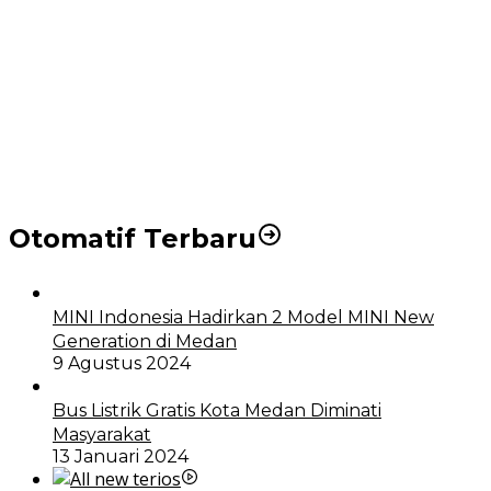
Puluhan Wartawan Solid Dukung Markus Pasaribu
Jadi Calon Ketua PWPM 2026-2028
DPRD dan Pemko Medan Sepakati Ranperda LPj
APBD 2023, Cerminkan APBD Rakyat yang Sehat
Otomatif Terbaru
MINI Indonesia Hadirkan 2 Model MINI New
Generation di Medan
9 Agustus 2024
Bus Listrik Gratis Kota Medan Diminati
Masyarakat
13 Januari 2024