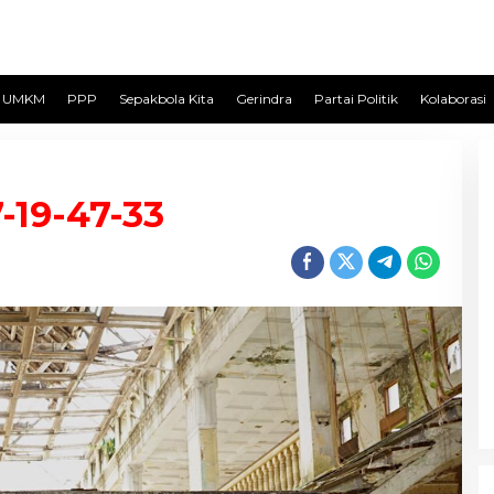
UMKM
PPP
Sepakbola Kita
Gerindra
Partai Politik
Kolaborasi
-19-47-33