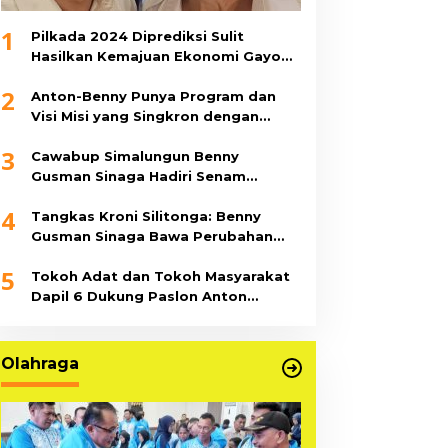
1
Pilkada 2024 Diprediksi Sulit
Hasilkan Kemajuan Ekonomi Gayo
Lues
2
Anton-Benny Punya Program dan
Visi Misi yang Singkron dengan
Pemerintah Pusat, Ini 11 Program
3
Unggulannya
Cawabup Simalungun Benny
Gusman Sinaga Hadiri Senam
Bersama di Sopo Tubangarna
4
Tangkas Kroni Silitonga: Benny
Gusman Sinaga Bawa Perubahan
Besar untuk Simalungun
5
Tokoh Adat dan Tokoh Masyarakat
Dapil 6 Dukung Paslon Anton
Saragih-Benny Sinaga
Olahraga