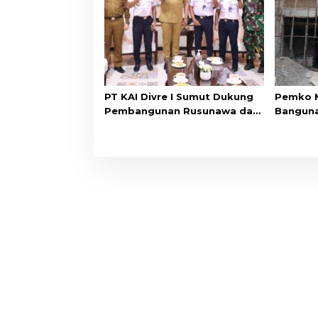
PT KAI Divre I Sumut Dukung
Pemko 
Pembangunan Rusunawa dan
Banguna
Revitalisasi Lapangan
Merdeka