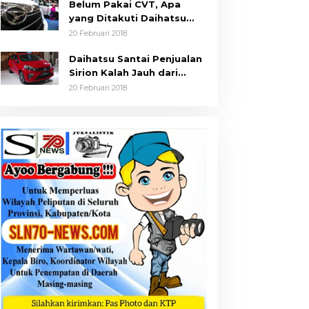
Belum Pakai CVT, Apa
yang Ditakuti Daihatsu
Indonesia?
20 Februari 2018
Daihatsu Santai Penjualan
Sirion Kalah Jauh dari
Mobil LCGC
20 Februari 2018