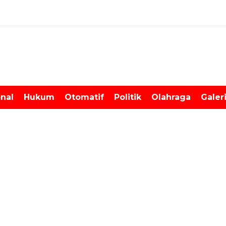
onal
Hukum
Otomatif
Politik
Olahraga
Galer