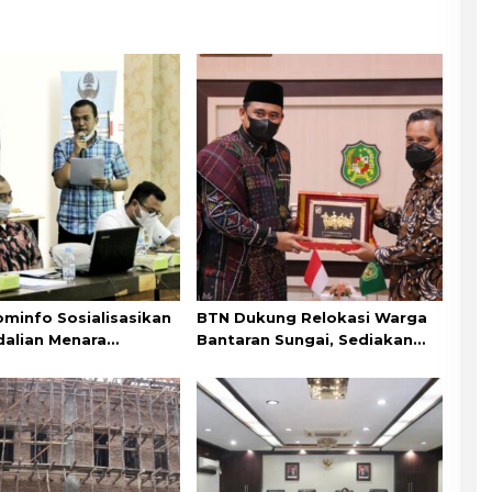
ominfo Sosialisasikan
BTN Dukung Relokasi Warga
alian Menara
Bantaran Sungai, Sediakan
unikasi dan Fiber
Perumahan dengan Cicilan
Murah