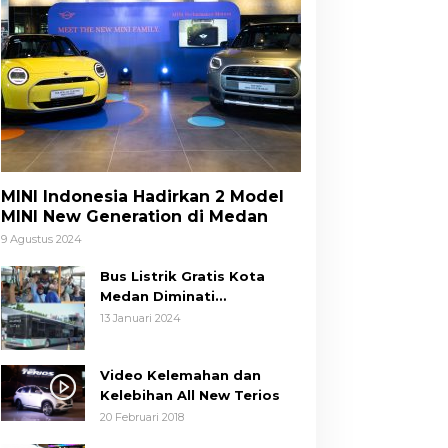
MINI Indonesia Hadirkan 2 Model
MINI New Generation di Medan
9 Agustus 2024
Bus Listrik Gratis Kota
Medan Diminati
Masyarakat
13 Januari 2024
Video Kelemahan dan
Kelebihan All New Terios
20 Februari 2018