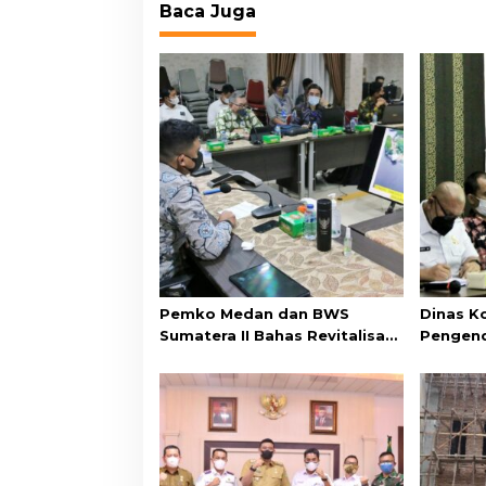
Baca Juga
Pemko Medan dan BWS
Dinas K
Sumatera II Bahas Revitalisasi
Pengend
Danau Siombak
Telekom
Optik