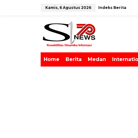
L
Kamis, 6 Agustus 2026
Indeks Berita
e
w
tutup
a
t
i
k
e
k
o
Home
Berita
Medan
Internati
n
t
e
n