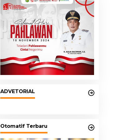
DPRD dan Pemko Medan
Sepakati Ranperda LPj APBD
ADVETORIAL
2023, Cerminkan APBD Rakyat
yang Sehat
Otomatif Terbaru